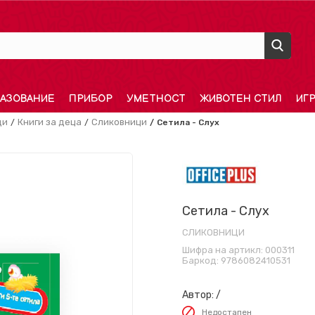
АЗОВАНИЕ
ПРИБОР
УМЕТНОСТ
ЖИВОТЕН СТИЛ
ИГ
ди
Книги за деца
Сликовници
Сетила - Слух
Сетила - Слух
СЛИКОВНИЦИ
Шифра на артикл:
000311
Баркод:
9786082410531
Автор:
/
Недостапен