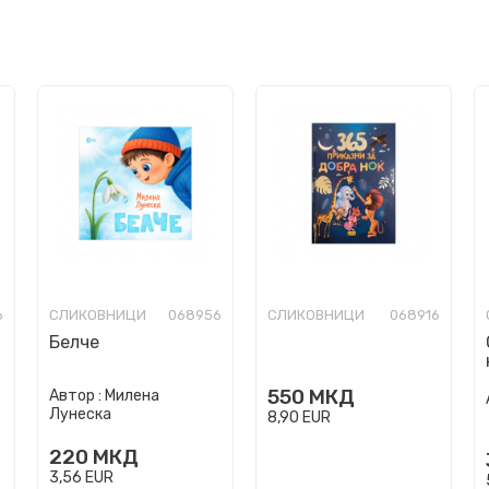
6
СЛИКОВНИЦИ
068956
СЛИКОВНИЦИ
068916
Белче
550
МКД
Автор :
Милена
Лунеска
8,90
EUR
220
МКД
3,56
EUR