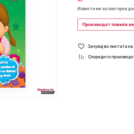
Извести ме за повторна д
Производот повеќе не
Зачувај во листата на
Спореди го производо