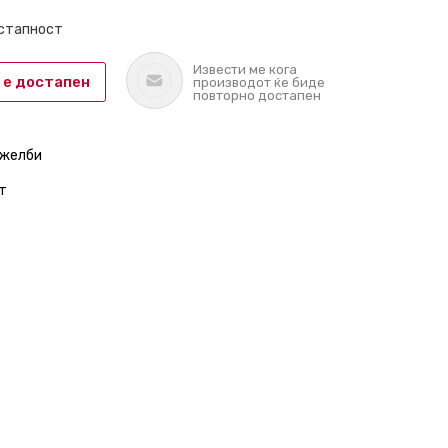
остапност
Извести ме кога
 е достапен
производот ќе биде
повторно достапен
 желби
т