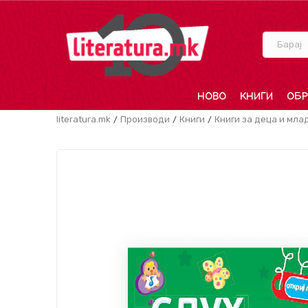
Барај
НОВО
КНИГИ
ОБР
literatura.mk
Производи
Книги
Книги за деца и мла