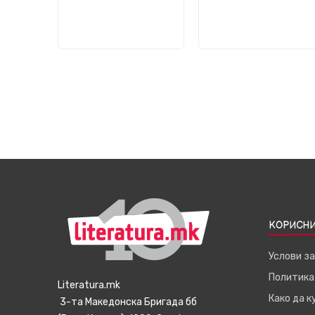
КОРИСНИ
Услови з
Политика
Literatura.mk
Како да 
3-та Македонска Бригада бб