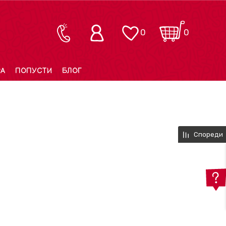
0
0
РА
ПОПУСТИ
БЛОГ
Спореди