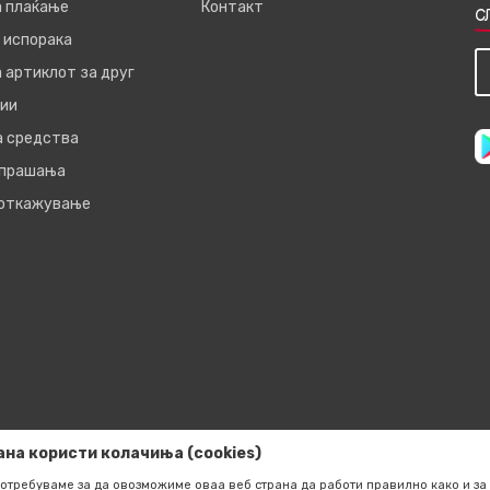
а плаќање
Контакт
С
 испорака
 артиклот за друг
ии
а средства
 прашања
 откажување
ана користи колачиња (cookies)
отребуваме за да овозможиме оваа веб страна да работи правилно како и за 