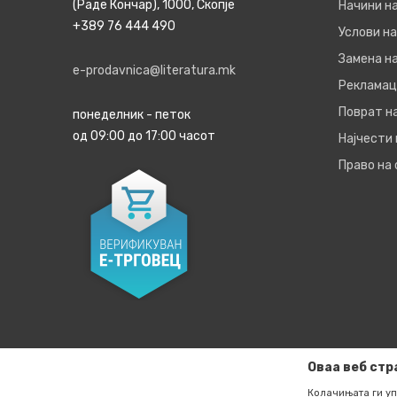
(Раде Кончар), 1000, Скопје
Начини н
+389 76 444 490
Услови на
Замена на
e-prodavnica@literatura.mk
Рекламац
Поврат н
понеделник - петок
од 09:00 до 17:00 часот
Најчести
Право на
Оваа веб стр
Колачињата ги уп