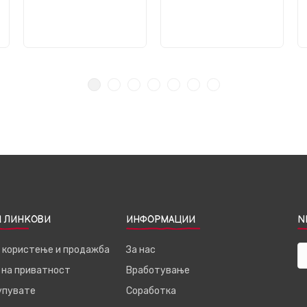
 ЛИНКОВИ
ИНФОРМАЦИИ
N
а користење и продажба
За нас
 на приватност
Вработување
купувате
Соработка