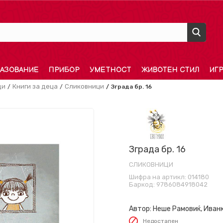
АЗОВАНИЕ
ПРИБОР
УМЕТНОСТ
ЖИВОТЕН СТИЛ
ИГ
ди
Книги за деца
Сликовници
Зграда бр. 16
Зграда бр. 16
СЛИКОВНИЦИ
Шифра на артикл:
014180
Баркод:
9786084918042
Автор:
Неше Рамовиќ, Иван
Недостапен