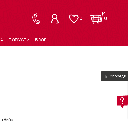
0
0
РА
ПОПУСТИ
БЛОГ
Спореди
ка Ниба