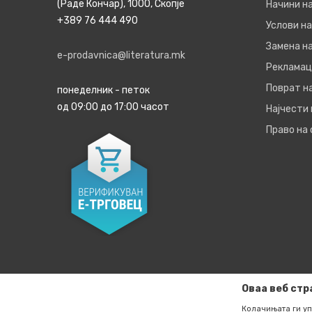
(Раде Кончар), 1000, Скопје
Начини н
+389 76 444 490
Услови на
Замена на
e-prodavnica@literatura.mk
Рекламац
Поврат н
понеделник - петок
од 09:00 до 17:00 часот
Најчести
Право на
Оваа веб стр
Колачињата ги уп