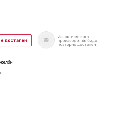
Извести ме кога
 е достапен
производот ќе биде
повторно достапен
 желби
т