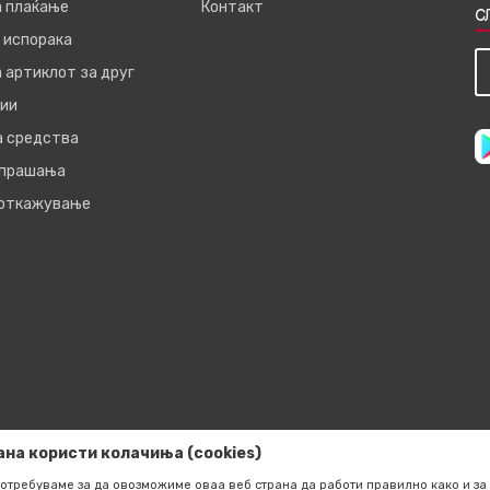
а плаќање
Контакт
С
 испорака
 артиклот за друг
ии
а средства
 прашања
 откажување
ана користи колачиња (cookies)
отребуваме за да овозможиме оваа веб страна да работи правилно како и за 