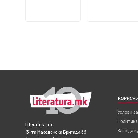
КОРИСНИ
Услови з
Политика
Literatura.mk
Како да 
3-та Македонска Бригада бб