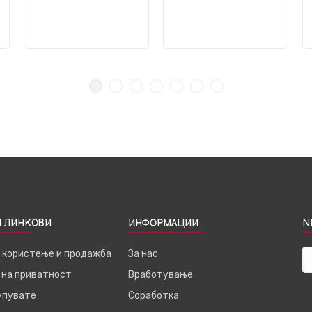
 ЛИНКОВИ
ИНФОРМАЦИИ
N
а користење и продажба
За нас
 на приватност
Вработување
купувате
Соработка