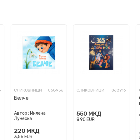
6
СЛИКОВНИЦИ
068956
СЛИКОВНИЦИ
068916
Белче
550
МКД
Автор :
Милена
Лунеска
8,90
EUR
220
МКД
3,56
EUR