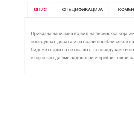
ОПИС
СПЕЦИФИКАЦИЈА
КОМЕН
Приказна напишана во вид на песниcхка која и
поседуваат деcата и ги прави посебни секое на
бидеме горди на се она што го поседуваме и но
е најважно да сме задоволни и среќни, такви к