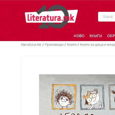
Барај
НОВО
КНИГИ
ОБР
literatura.mk
Производи
Книги
Книги за деца и мла