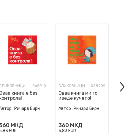
СЛИКОВНИЦИ
068910
СЛИКОВНИЦИ
068909
СЛИКО
Оваа книга е без
Оваа книга ми го
Ние см
контрола!
изеде кучето!
погреш
Автор :
Ричард Бирн
Автор :
Ричард Бирн
Автор :
360
МКД
360
МКД
360
5,83
EUR
5,83
EUR
5,83
EU