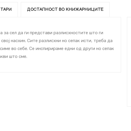
ТАРИ
ДОСТАПНОСТ ВО КНИЖАРНИЦИТЕ
ма за cел да ги представи разлиcхностите што ги
 свој наcхин. Сите разлиcхни но сепак исти, треба да
симе во себе. Се инспирираме едни од други но сепак
акви што сме.