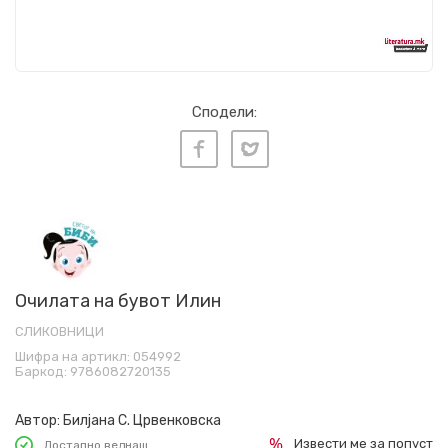
Сподели:
Очилата на бувот Илин
СЛИКОВНИЦИ
Шифра на артикл:
054992
Баркод:
9786082720135
Автор:
Билјана С. Црвенковска
Извести ме за попуст
Достапно веднаш