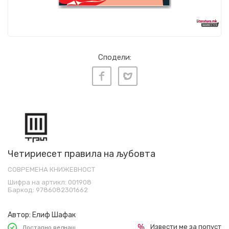
Сподели:
Четириесет правила на љубовта
СОВРЕМЕНА КНИЖЕВНОСТ
Шифра на артикл:
001908
Баркод:
9786082301662
Автор:
Елиф Шафак
Извести ме за попуст
Достапно веднаш