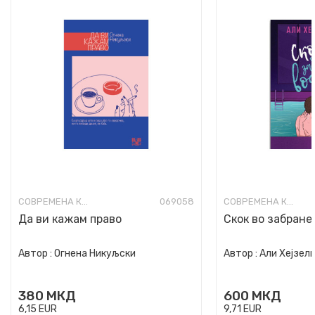
СОВРЕМЕНА КНИЖЕВНОСТ
069058
СОВРЕМЕНА КНИЖЕВНОСТ
Да ви кажам право
Скок во забране
Автор :
Огнена Никуљски
Автор :
Али Хејзел
380
МКД
600
МКД
6,15
EUR
9,71
EUR