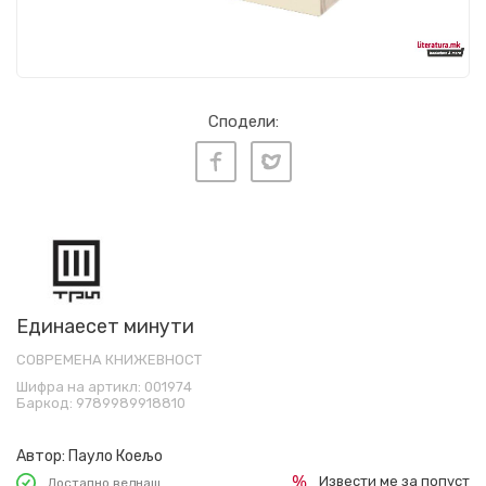
Сподели:
Единаесет минути
СОВРЕМЕНА КНИЖЕВНОСТ
Шифра на артикл:
001974
Баркод:
9789989918810
Автор:
Пауло Коељо
Извести ме за попуст
Достапно веднаш