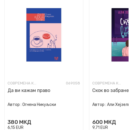
СОВРЕМЕНА КНИЖЕВНОСТ
069058
СОВРЕМЕНА КНИЖЕВНОСТ
Да ви кажам право
Скок во забране
Автор :
Огнена Никуљски
Автор :
Али Хејзел
380
МКД
600
МКД
6,15
EUR
9,71
EUR