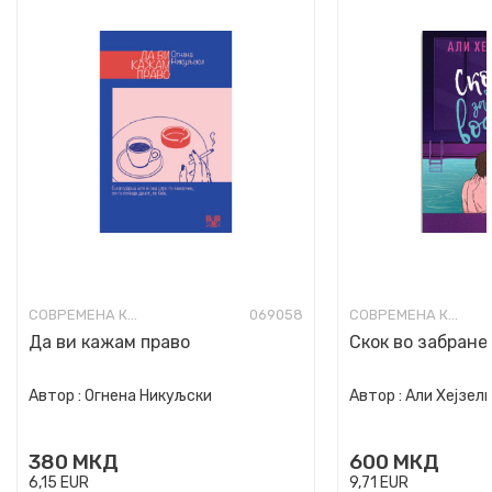
СОВРЕМЕНА КНИЖЕВНОСТ
069058
СОВРЕМЕНА КНИЖЕВНОСТ
Да ви кажам право
Скок во забране
Автор :
Огнена Никуљски
Автор :
Али Хејзел
380
МКД
600
МКД
6,15
EUR
9,71
EUR