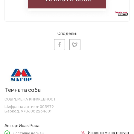
Сподели:
Темната соба
СОВРЕМЕНА КНИЖЕВНОСТ
Шифра на артикл:
003979
Баркод:
9786082234601
Автор:
Исак Роса
Извести ме за попуст
Достапно веднаш