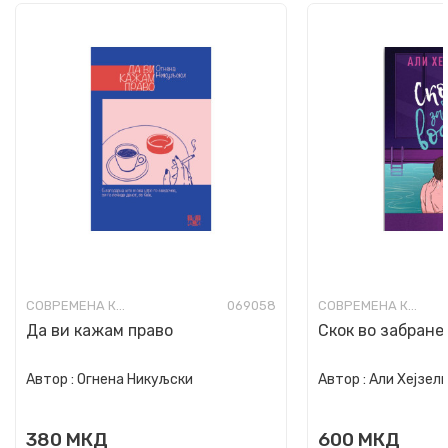
СОВРЕМЕНА КНИЖЕВНОСТ
069058
СОВРЕМЕНА КНИЖЕВНОСТ
Да ви кажам право
Скок во забране
Автор :
Огнена Никуљски
Автор :
Али Хејзел
380
МКД
600
МКД