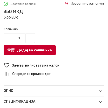
Извести ме за попуст
Достапно веднаш
350
МКД
5,66
EUR
Количина:
Додај во кошничка
Зачувај во листата на желби
Спореди го производот
ОПИС
СПЕЦИФИКАЦИЈА