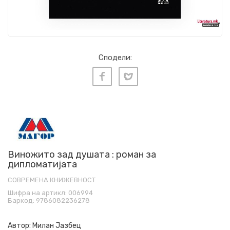
Сподели:
Виножито зад душата : роман за
дипломатијата
СОВРЕМЕНА КНИЖЕВНОСТ
Шифра на артикл:
006994
Баркод:
9786082236278
Автор:
Милан Јазбец