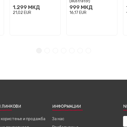
(Illustrator)
1.299
МКД
999
МКД
21,02
EUR
16,17
EUR
 ЛИНКОВИ
ИНФОРМАЦИИ
N
а користење и продажба
За нас