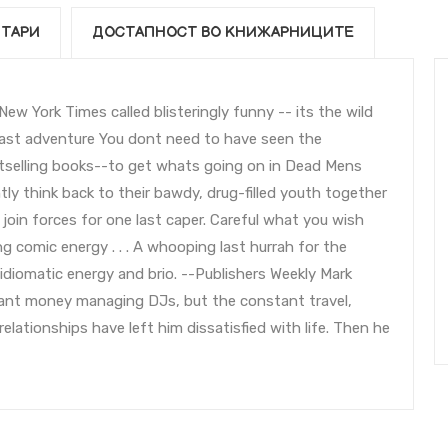
ТАРИ
ДОСТАПНОСТ ВО КНИЖАРНИЦИТЕ
ew York Times called blisteringly funny -- its the wild
last adventure You dont need to have seen the
stselling books--to get whats going on in Dead Mens
 think back to their bawdy, drug-filled youth together
join forces for one last caper. Careful what you wish
ing comic energy . . . A whooping last hurrah for the
idiomatic energy and brio. --Publishers Weekly Mark
icant money managing DJs, but the constant travel,
elationships have left him dissatisfied with life. Then he