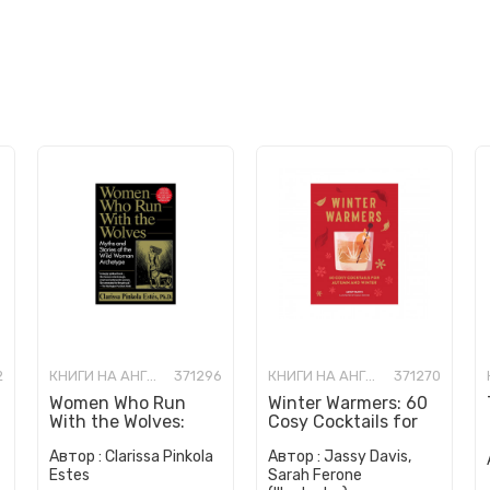
2
КНИГИ НА АНГЛИСКИ ЈАЗИК
371296
КНИГИ НА АНГЛИСКИ ЈАЗИК
371270
Women Who Run
Winter Warmers: 60
With the Wolves:
Cosy Cocktails for
Myths and Stories of
Autumn and Winter
Автор :
Clarissa Pinkola
Автор :
Jassy Davis,
the Wild Woman
Estes
Sarah Ferone
Archetype