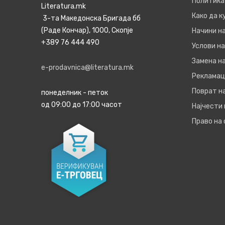
Политика
Literatura.mk
Како да 
3-та Македонска Бригада бб
(Раде Кончар), 1000, Скопје
Начини н
+389 76 444 490
Услови на
Замена на
e-prodavnica@literatura.mk
Рекламац
Поврат н
понеделник - петок
од 09:00 до 17:00 часот
Најчести
Право на