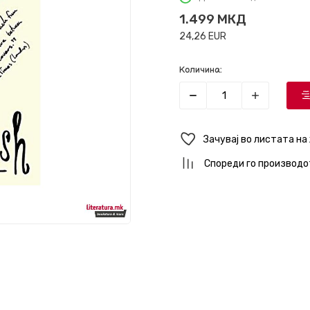
1.499
МКД
24,26
EUR
Количина:
Зачувај во листата на
Спореди го производо