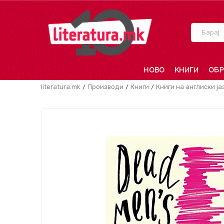
Барај
НОВО
КНИГИ
ОБР
literatura.mk
Производи
Книги
Книги на англиски ја