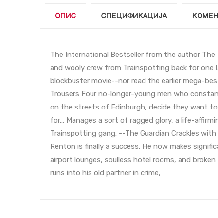
ОПИС
СПЕЦИФИКАЦИЈА
КОМЕН
The International Bestseller from the author The N
and wooly crew from Trainspotting back for one 
blockbuster movie--nor read the earlier mega-be
Trousers Four no-longer-young men who constantly
on the streets of Edinburgh, decide they want to 
for... Manages a sort of ragged glory, a life-affirm
Trainspotting gang. --The Guardian Crackles with 
Renton is finally a success. He now makes signif
airport lounges, soulless hotel rooms, and broken r
runs into his old partner in crime,