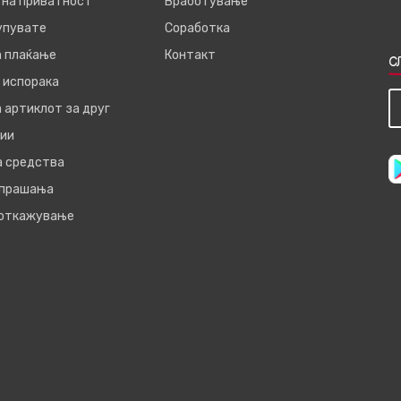
 на приватност
Вработување
купувате
Соработка
а плаќање
Контакт
С
 испорака
 артиклот за друг
ии
а средства
 прашања
 откажување