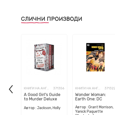
СЛИЧНИ ПРОИЗВОДИ
КНИГИ НА АНГЛИСКИ ЈАЗИК
371356
КНИГИ НА АНГЛИСКИ ЈАЗИК
37132
A Good Girl's Guide
Wonder Woman:
to Murder Deluxe
Earth One: DC
Paperback Boxed
Compact Comics
Автор :
Grant Morrison,
Set: Special Deluxe
Edition
Автор :
Jackson, Holly
Yanick Paquette
Edition...