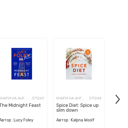
КНИГИ НА АНГЛИСКИ ЈАЗИК
371269
КНИГИ НА АНГЛИСКИ ЈАЗИК
371244
The Midnight Feast
Spice Diet: Spice up
How to
slim down
Human 
Автор :
Автор :
Lucy Foley
Автор :
Kalpna Woolf
Wurzba