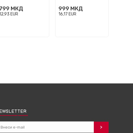
999
799
МКД
999
МКД
16,17
E
12,93
EUR
16,17
EUR
EWSLETTER