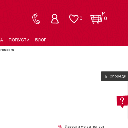
0
0
РА
ПОПУСТИ
БЛОГ
Trousers
Спореди
Извести ме за попуст