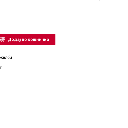
Додај во кошничка
 желби
т