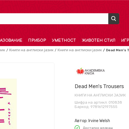
АЗОВАНИЕ
ПРИБОР
УМЕТНОСТ
ЖИВОТЕН СТИЛ
ИГ
зик
Книги на англиски јазик
Книги на англиски јазик
Dead Men's 
Dead Men's Trousers
КНИГИ НА АНГЛИСКИ ЈАЗИК
Шифра на артикл:
010838
Баркод:
9781612197555
Автор:
Irvine Welsh
Достапно веднаш