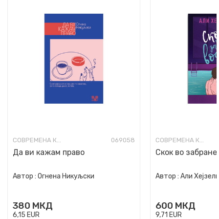
СОВРЕМЕНА КНИЖЕВНОСТ
069058
СОВРЕМЕНА КНИЖЕВНОСТ
Да ви кажам право
Скок во забране
Автор :
Огнена Никуљски
Автор :
Али Хејзел
380
МКД
600
МКД
6,15
EUR
9,71
EUR