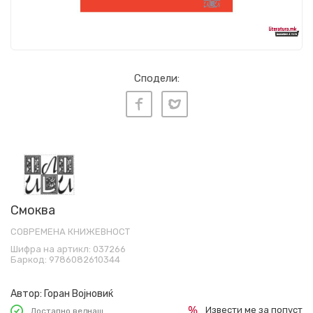
Сподели:
Смоква
СОВРЕМЕНА КНИЖЕВНОСТ
Шифра на артикл:
037266
Баркод:
9786082610344
Автор:
Горан Војновиќ
Извести ме за попуст
Достапно веднаш