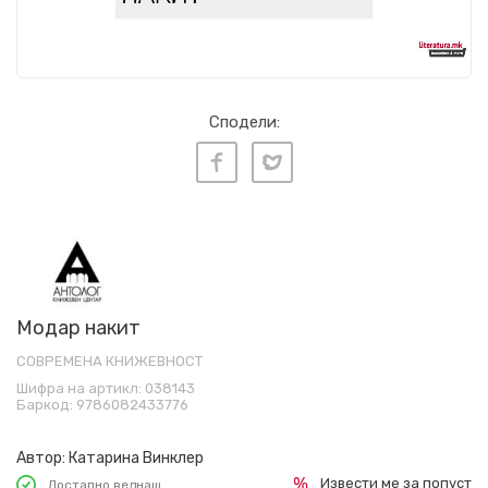
Сподели:
Модар накит
СОВРЕМЕНА КНИЖЕВНОСТ
Шифра на артикл:
038143
Баркод:
9786082433776
Автор:
Катарина Винклер
Извести ме за попуст
Достапно веднаш