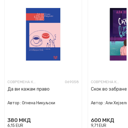
СОВРЕМЕНА КНИЖЕВНОСТ
069058
СОВРЕМЕНА КНИЖЕВНОСТ
Да ви кажам право
Скок во забране
Автор :
Огнена Никуљски
Автор :
Али Хејзел
380
МКД
600
МКД
6,15
EUR
9,71
EUR