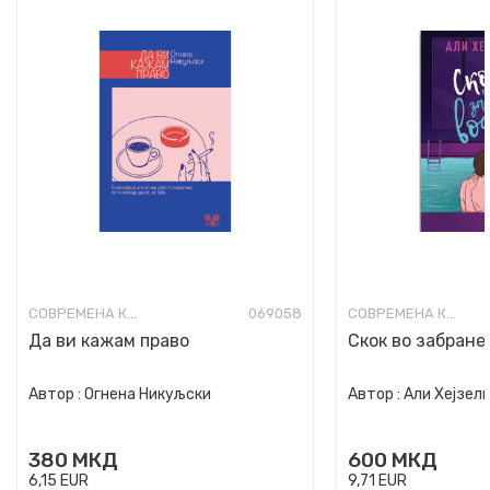
СОВРЕМЕНА КНИЖЕВНОСТ
069058
СОВРЕМЕНА КНИЖЕВНОСТ
Да ви кажам право
Скок во забране
Автор :
Огнена Никуљски
Автор :
Али Хејзел
380
МКД
600
МКД
6,15
EUR
9,71
EUR