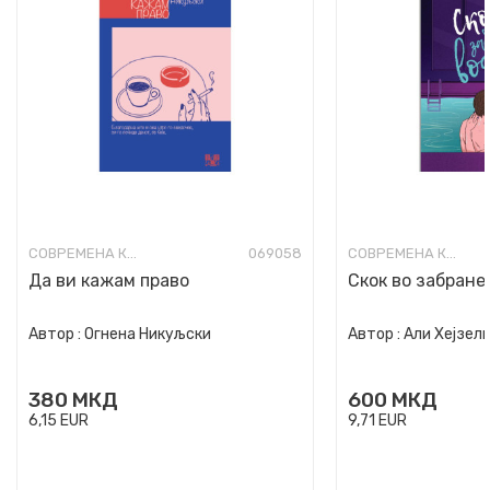
СОВРЕМЕНА КНИЖЕВНОСТ
069058
СОВРЕМЕНА КНИЖЕВНОСТ
Да ви кажам право
Скок во забране
Автор :
Огнена Никуљски
Автор :
Али Хејзел
380
МКД
600
МКД
6,15
EUR
9,71
EUR