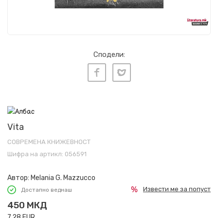
Сподели:
Vita
СОВРЕМЕНА КНИЖЕВНОСТ
Шифра на артикл:
056591
Автор:
Melania G. Mazzucco
Извести ме за попуст
Достапно веднаш
450
МКД
7,28
EUR