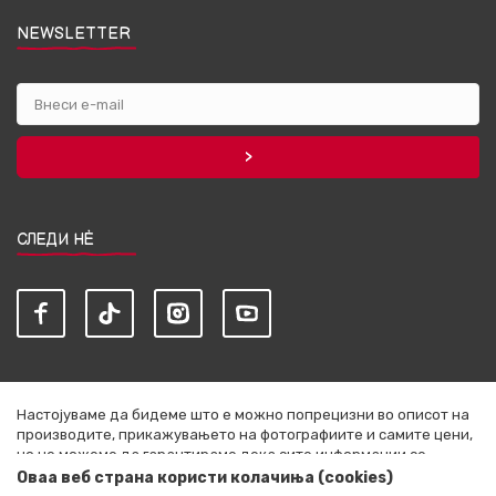
NEWSLETTER
СЛЕДИ НЀ
Настојуваме да бидеме што е можно попрецизни во описот на
производите, прикажувањето на фотографиите и самите цени,
но не можеме да гарантираме дека сите информации се
комплетни и без грешки. Сите артикли прикажани на сајтот се
Оваа веб страна користи колачиња (cookies)
дел од нашата понуда и не се подразбира дека се достапни во