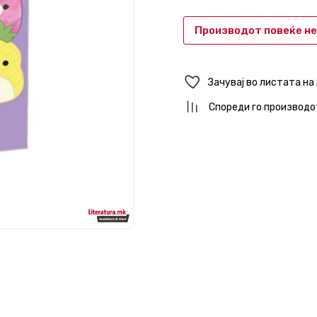
Производот повеќе не
Зачувај во листата на
Спореди го производо