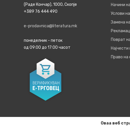
(Раде Кончар), 1000, Скопје
Начини н
+389 76 444 490
Услови на
Замена на
e-prodavnica@literatura.mk
Рекламац
Поврат н
понеделник - петок
од 09:00 до 17:00 часот
Најчести
Право на
Оваа веб стр