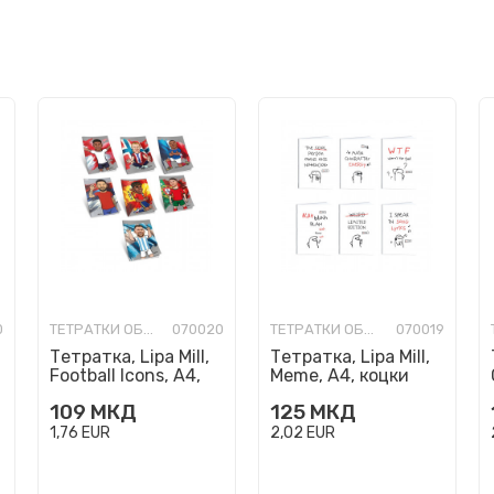
0
ТЕТРАТКИ ОБИЧНИ
070020
ТЕТРАТКИ ОБИЧНИ
070019
Тетратка, Lipa Mill,
Тетратка, Lipa Mill,
Football Icons, A4,
Meme, A4, коцки
коцки
109
МКД
125
МКД
1,76
EUR
2,02
EUR