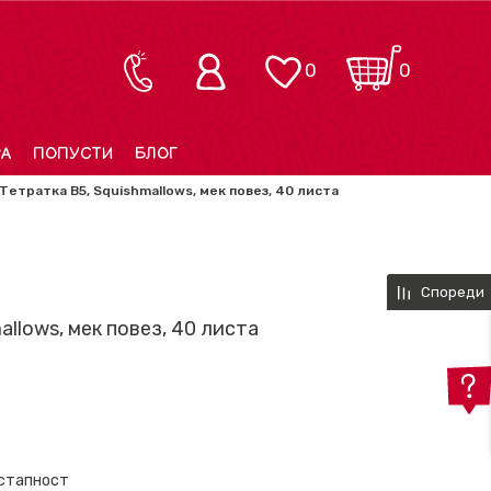
0
0
РА
ПОПУСТИ
БЛОГ
Тетратка B5, Squishmallows, мек повез, 40 листа
Спореди
allows, мек повез, 40 листа
остапност