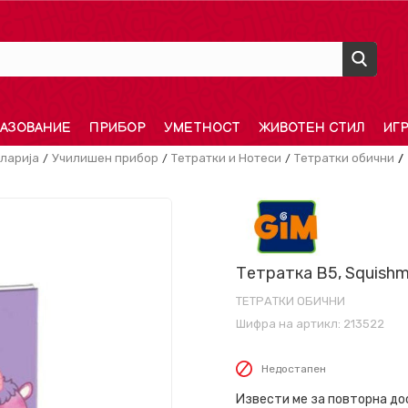
АЗОВАНИЕ
ПРИБОР
УМЕТНОСТ
ЖИВОТЕН СТИЛ
ИГ
ларија
Училишен прибор
Тетратки и Нотеси
Тетратки обични
Тетратка B5, Squishm
ТЕТРАТКИ ОБИЧНИ
Шифра на артикл:
213522
Недостапен
Извести ме за повторна д