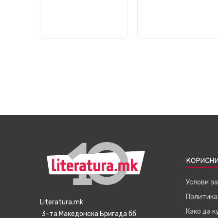
КОРИСНИ
Услови з
Политика
Literatura.mk
Како да 
3-та Македонска Бригада бб