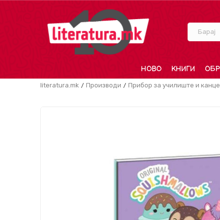
Барај
НОВО
КНИГИ
ОБР
literatura.mk
Производи
Прибор за училиште и канце