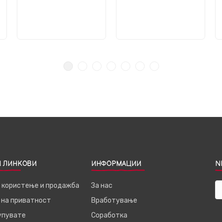
 ЛИНКОВИ
ИНФОРМАЦИИ
N
а користење и продажба
За нас
 на приватност
Вработување
купувате
Соработка