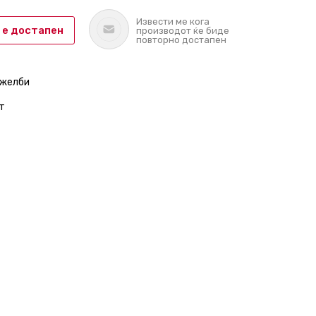
Извести ме кога
 е достапен
производот ќе биде
повторно достапен
 желби
т