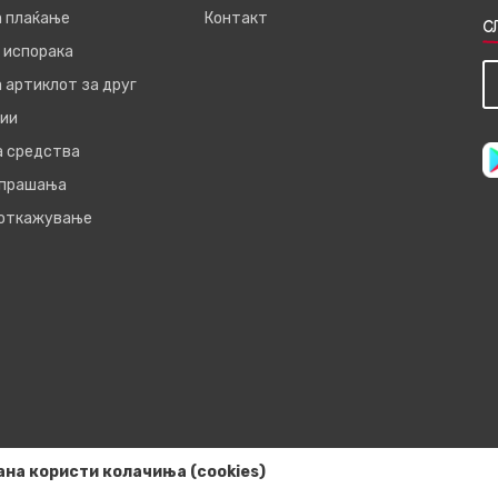
а плаќање
Контакт
С
 испорака
 артиклот за друг
ии
а средства
 прашања
 откажување
ана користи колачиња (cookies)