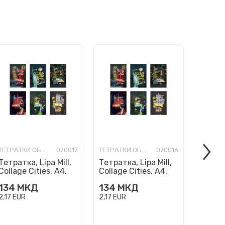
ТЕТРАТКИ ОБИЧНИ
070017
ТЕТРАТКИ ОБИЧНИ
070016
Тетратка, Lipa Mill,
Тетратка, Lipa Mill,
Тетратк
Collage Cities, A4,
Collage Cities, A4,
Fashio
коцки
линии
коцки
134
МКД
134
МКД
120
М
2,17
EUR
2,17
EUR
1,94
EU