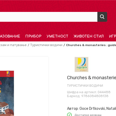
АЗОВАНИЕ
ПРИБОР
УМЕТНОСТ
ЖИВОТЕН СТИЛ
ИГ
изам и патување
Туристички водичи
Churches & monasteries : guid
Churches & monasterie
ТУРИСТИЧКИ ВОДИЧИ
Шифра на артикл:
044488
Баркод:
9786084808138
Автор:
Goce Drtkovski, Natal
Достапно веднаш