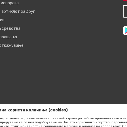
 испорака
 артиклот за друг
ии
а средства
 прашања
 откажување
ана користи колачиња (cookies)
отребуваме за да овозможиме оваа веб страна да работи правилно како и за 
предување се со цел подобрување на Вашето корисничко искуство, персонал
асите, функционалност на социјалните медиуми и анализа на сообраќајот. 