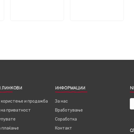
 ЛИНКОВИ
ИНФОРМАЦИИ
N
а користење и продажба
За нас
 на приватност
Вработување
купувате
Соработка
а плаќање
Контакт
С