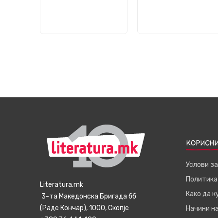
КОРИСНИ
Услови з
Политика
Literatura.mk
Како да 
3-та Македонска Бригада бб
(Раде Кончар), 1000, Скопје
Начини н