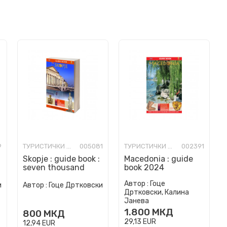
9
ТУРИСТИЧКИ ВОДИЧИ
005081
ТУРИСТИЧКИ ВОДИЧИ
002391
Skopje : guide book :
Macedonia : guide
seven thousand
book 2024
years of culture
Автор :
Гоце
и
Автор :
Гоце Дртковски
Дртковски, Калина
Јанева
1.800
МКД
800
МКД
29,13
EUR
12,94
EUR