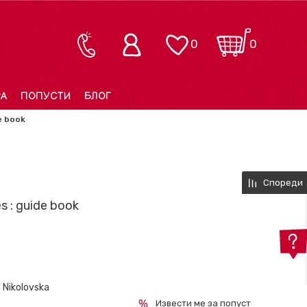
0
0
РА
ПОПУСТИ
БЛОГ
e book
Спореди
s : guide book
i Nikolovska
Извести ме за попуст