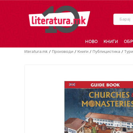
Барај
НОВО
КНИГИ
ОБР
literatura.mk
Производи
Книги
Публицистика
Тур