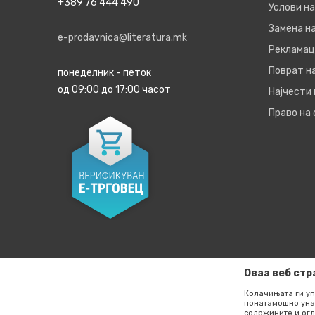
+389 76 444 490
Услови на
Замена на
e-prodavnica@literatura.mk
Рекламац
Поврат н
понеделник - петок
од 09:00 до 17:00 часот
Најчести
Право на
Оваа веб стр
Колачињата ги уп
понатамошно уна
содржините и огл