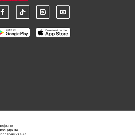
нејзино
изација на
Со продолжување