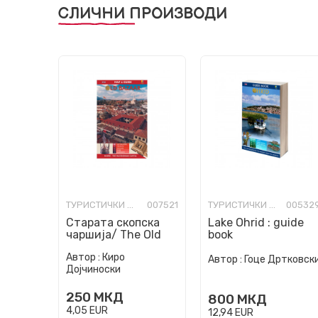
СЛИЧНИ ПРОИЗВОДИ
ТУРИСТИЧКИ ВОДИЧИ
007521
ТУРИСТИЧКИ ВОДИЧИ
00532
Старата скопска
Lake Ohrid : guide
чаршија/ The Old
book
Skopje Charshya
Автор :
Киро
Автор :
Гоце Дртковск
Дојчиноски
250
МКД
800
МКД
4,05
EUR
12,94
EUR