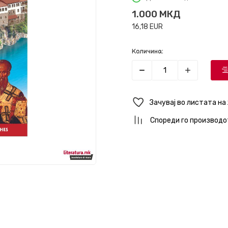
1.000
МКД
16,18
EUR
Количина:
Зачувај во листата на
Спореди го производо