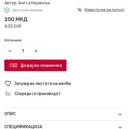
Автор:
Анета Наумоска
Извести ме за попуст
Достапно веднаш
250
МКД
4,05
EUR
Количина:
Додај во кошничка
Зачувај во листата на желби
Спореди го производот
ОПИС
СПЕЦИФИКАЦИЈА