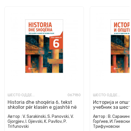
ШЕСТО ОДДЕЛЕНИЕ
067180
ШЕСТО ОДДЕЛЕНИЕ
Historia dhe shoqëria 6, tekst
Историја и општ
shkollor për klasën e gjashtë në
учебник за шес
arsimin fillo...
во основно обр
Автор :
V. Sarakinski, S. Panovski, V.
Автор :
В. Саракинск
Gjorgjiev, I. Gjievski, K. Pavllov, P.
Ѓорѓиев, И. Гиевски,
Trifunovski
Трифуновски