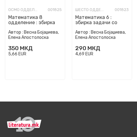
ОСМО ОДДЕЛЕНИЕ
001825
ШЕСТО ОДДЕЛЕНИЕ
001823
Математика 8
Математика 6 :
одделение : збирка
збирка задачи со
задачи со тестови за
тестови : според
Автор :
Весна Бојаџиева,
Автор :
Весна Бојаџиева,
8 одделение во
националната
Елена Апостолоска
Елена Апостолоска
деветгоди...
програма по мат...
350
МКД
290
МКД
5,66
EUR
4,69
EUR