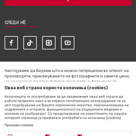
СЛЕДИ НЀ
Настојуваме да бидеме што е можно попрецизни во описот на
производите, прикажувањето на фотографиите и самите цени,
но не можеме да гарантираме дека сите информации се
комплетни и без грешки. Сите артикли прикажани на сајтот се
Оваа веб страна користи колачиња (cookies)
дел од нашата понуда и не се подразбира дека се достапни во
Колачињата ги употребуваме за да овозможиме оваа веб страна да
секој момент. Расположливоста на производите можете да ја
работи правилно како и за нејзино понатамошно унапредување се со
проверите со повик на +389 76 444 490
цел подобрување на Вашето корисничко искуство, персонализација на
содржините и огласите, функционалност на социјалните медиуми и
©2026
literatura.mk
, Изработено од
NB SOFT
. Сите права
анализа на сообраќајот. Со продолжување на користењето на нашата
интернет страница ја прифаќате употребата на колачиња (cookies).
задржани.
Прикажи повеќе