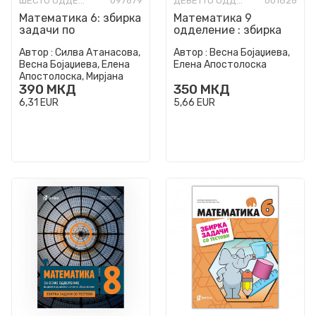
ШЕСТО ОДДЕЛЕНИЕ
097679
ДЕВЕТТО ОДДЕЛЕНИЕ
001826
Математика 6: збирка
Математика 9
задачи по
одделение : збирка
математика за 6
задачи со тестови за
Автор :
Силва Атанасова,
Автор :
Весна Бојаџиева,
одделение
9 одделение во
Весна Бојаџиева, Елена
Елена Апостолоска
деветгоди...
Апостолоска, Мирјана
390
МКД
350
МКД
Марковска Димовиќ
6,31
EUR
5,66
EUR