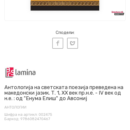
Сподели:
Антологија на светската поезија преведена на
македонски јазик. Т. 1, XX век пр.н.е. - IV век од
н.е. : од "Енума Елиш" до Авсониј
АНТОЛОГИИ
Шифра на артикл:
002475
Баркод:
9786082470467