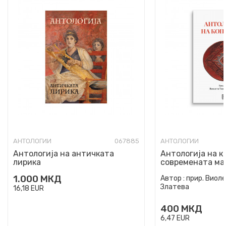
АНТОЛОГИИ
067885
АНТОЛОГИИ
Антологија на античката
Антологија на 
лирика
современата ма
поезија
1.000
МКД
Автор :
прир. Виол
Златева
16,18
EUR
400
МКД
6,47
EUR