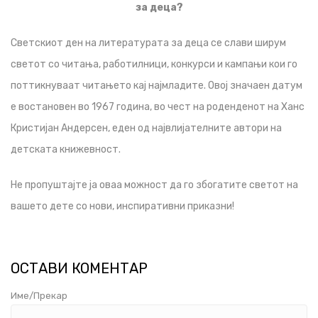
за деца?
Светскиот ден на литературата за деца се слави ширум
светот со читања, работилници, конкурси и кампањи кои го
поттикнуваат читањето кај најмладите. Овој значаен датум
е востановен во 1967 година, во чест на роденденот на Ханс
Кристијан Андерсен, еден од највлијателните автори на
детската книжевност.
Не пропуштајте ја оваа можност да го збогатите светот на
вашето дете со нови, инспиративни приказни!
ОСТАВИ КОМЕНТАР
Име/Прекар