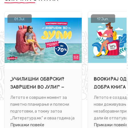
01.
Jul.
17.
Jun.
„УЧИЛИШНИ ОБВРСКИ?
BOOKИРАЈ ОД
ЗАВРШЕНИ ВО ЈУЛИ!“ –
ДОБРА КНИГА 
BACK TO SCHOOL ПОПУСТИ
ЛАМИНА“ СО 
Летото е совршен момент за
Летото е создаде
ДО 70 % ВО
60 %
паметно планирање и полесни
нови доживувања
„ЛИТЕРАТУРА.МК“
подготовки, а токму затоа
незаборавни прик
„Литература.мк“ и оваа година ја
дали ќе отпатува
Прикажи повеќе
Прикажи повеќе
носи најочекуваната Back to
на планина или ќ