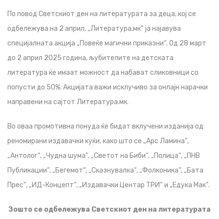
По повод Светскиот ден на литературата за деца, кој се
одбележува на 2 април, „Литература.мк“ ја најавува
специјалната акција „Повеќе магични приказни“. Од 28 март
до 2 април 2025 година, љубителите на детската
литература ќе имаат можност да набават сликовници со
попусти до 50%. Акцијата важи исклучиво за онлајн нарачки
направени на сајтот Литература.мк.
Во оваа промотивна понуда ќе бидат вклучени изданија од
реномирани издавачки куќи, како што се „Арс Ламина“,
„Антолог“, „Чудна шума“, „Светот на Биби“, „Полица“, „ПНВ
Публикации“, „Бегемот“, „Сказнувалка“, „Фолконика“, „Бата
Прес“, „ИД-Концепт“, „Издавачки Центар ТРИ“ и „Едука Мак“.
Зошто се одбележува Светскиот ден на литературата