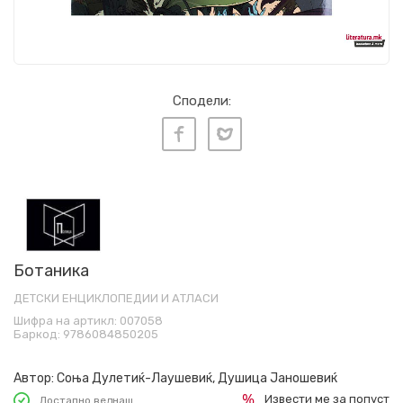
Сподели:
Ботаника
ДЕТСКИ ЕНЦИКЛОПЕДИИ И АТЛАСИ
Шифра на артикл:
007058
Баркод:
9786084850205
Автор:
Соња Дулетиќ-Лаушевиќ, Душица Јаношевиќ
Извести ме за попуст
Достапно веднаш