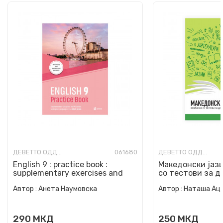
ДЕВЕТТО ОДДЕЛЕНИЕ
061680
ДЕВЕТТО ОДДЕЛЕНИЕ
English 9 : practice book :
Македонски јази
supplementary exercises and
со тестови за д
activities for English L...
одделение
Автор :
Анета Наумовска
Автор :
Наташа Ац
290
МКД
250
МКД