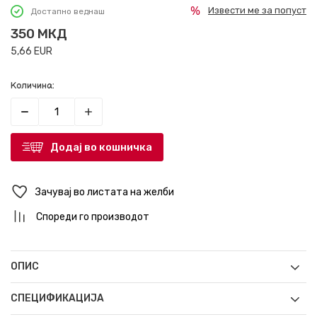
Извести ме за попуст
Достапно веднаш
350
МКД
5,66
EUR
Количина:
Додај во кошничка
Зачувај во листата на желби
Спореди го производот
ОПИС
СПЕЦИФИКАЦИЈА