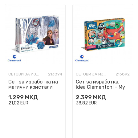
СЕТОВИ ЗА ИЗРАБОТКА
213894
СЕТОВИ ЗА ИЗРАБОТКА
213892
Сет за изработка на
Сет за изработка,
магични кристали
Idea Clementoni - My
'Disney: Frozen II Magic
Pottery Lab
1.299
МКД
2.399
МКД
Crystal Set'
21,02
EUR
38,82
EUR