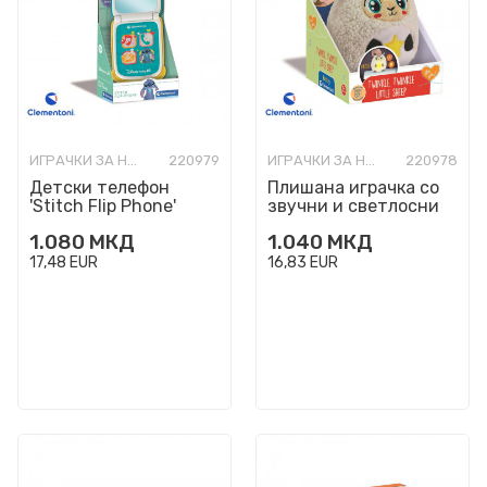
ИГРАЧКИ ЗА НАЈМАЛИ
220979
ИГРАЧКИ ЗА НАЈМАЛИ
220978
Детски телефон
Плишана играчка со
'Stitch Flip Phone'
звучни и светлосни
ефекти 'Twinkle,
1.080
МКД
1.040
МКД
Twinkle Little Sheep'
17,48
EUR
16,83
EUR