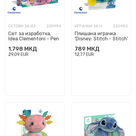
СЕТОВИ ЗА ИЗРАБОТКА
220986
ИГРАЧКИ ЗА НАЈМАЛИ
220983
Сет за изработка,
Плишана играчка
Idea Clementoni - Pen
'Disney: Stitch - Stitch'
Creator Studio:
1.798
МКД
789
МКД
Gabby's Dollhouse
29,09
EUR
12,77
EUR