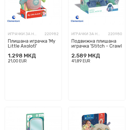
ИГРАЧКИ ЗА НАЈМАЛИ
220982
ИГРАЧКИ ЗА НАЈМАЛИ
220980
Плишана играчка 'My
Подвижна плишана
Little Axolotl'
играчка 'Stitch - Crawl
With Me'
1.298
МКД
2.589
МКД
21,00
EUR
41,89
EUR