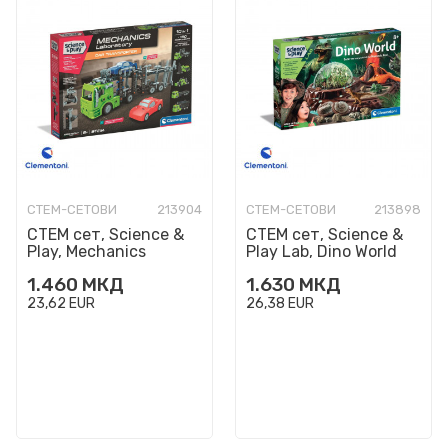
СТЕМ-СЕТОВИ
213904
СТЕМ-СЕТОВИ
213898
СТЕМ сет, Science &
СТЕМ сет, Science &
Play, Mechanics
Play Lab, Dino World
Laboratory - Car
1.460
МКД
1.630
МКД
Transporter
23,62
EUR
26,38
EUR