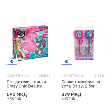
КОЗМЕТИКА ЗА ДЕЦА
213885
КОЗМЕТИКА ЗА ДЕЦА
213881
Сет детски шминки,
Сенка + моливче за
Crazy Chic Beauty,
уста 'Daisy', 2 бои
Lovely Fox Make Up
590
МКД
379
МКД
9,55
EUR
6,13
EUR