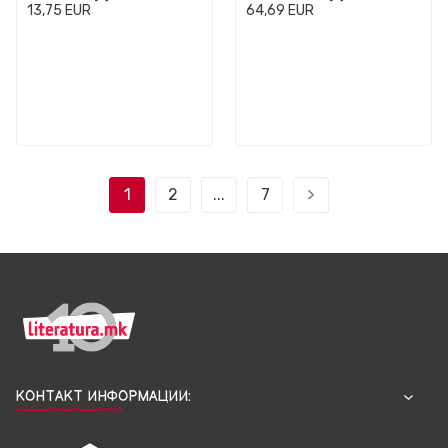
& Games
13,75
EUR
64,69
EUR
1
2
...
7
КОНТАКТ ИНФОРМАЦИИ: