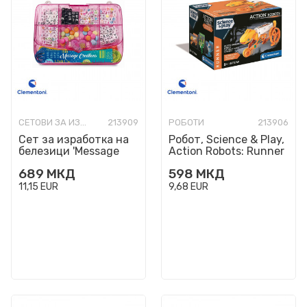
СЕТОВИ ЗА ИЗРАБОТКА
213909
РОБОТИ
213906
Сет за изработка на
Робот, Science & Play,
белезици 'Message
Action Robots: Runner
Bracelets'
689
МКД
598
МКД
11,15
EUR
9,68
EUR