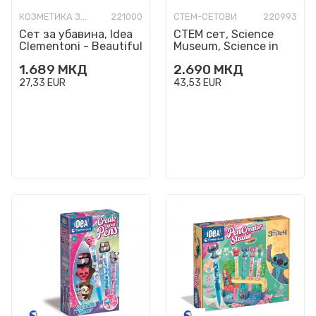
КОЗМЕТИКА ЗА ДЕЦА
221000
СТЕМ-СЕТОВИ
220993
Сет за убавина, Idea
СТЕМ сет, Science
Clementoni - Beautiful
Museum, Science in
Bath Bombs
the Laboratory
1.689
МКД
2.690
МКД
27,33
EUR
43,53
EUR