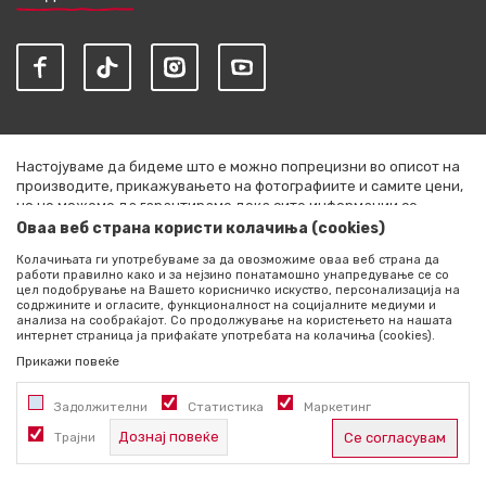
Настојуваме да бидеме што е можно попрецизни во описот на
производите, прикажувањето на фотографиите и самите цени,
но не можеме да гарантираме дека сите информации се
комплетни и без грешки. Сите артикли прикажани на сајтот се
Оваа веб страна користи колачиња (cookies)
дел од нашата понуда и не се подразбира дека се достапни во
Колачињата ги употребуваме за да овозможиме оваа веб страна да
секој момент. Расположливоста на производите можете да ја
работи правилно како и за нејзино понатамошно унапредување се со
проверите со повик на +389 76 444 490
цел подобрување на Вашето корисничко искуство, персонализација на
содржините и огласите, функционалност на социјалните медиуми и
©2026
literatura.mk
, Изработено од
NB SOFT
. Сите права
анализа на сообраќајот. Со продолжување на користењето на нашата
интернет страница ја прифаќате употребата на колачиња (cookies).
задржани.
Прикажи повеќе
Задолжителни
Статистика
Маркетинг
Дознај повеќе
Трајни
Се согласувам