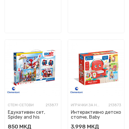
СТЕМ-СЕТОВИ
213877
ИГРАЧКИ ЗА НАЈМАЛИ
213873
Едукативен сет,
Интерактивно детско
Spidey and his
столче, Baby
Amazing Friends
Clementoni - Music
850
МКД
3.998
МКД
Edukit 4-in-1 Puzzles
Chair