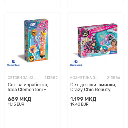
СЕТОВИ ЗА ИЗРАБОТКА
213889
КОЗМЕТИКА ЗА ДЕЦА
213886
Сет за изработка,
Сет детски шминки,
Idea Clementoni -
Crazy Chic Beauty,
Create Your Highliters:
Mermaid Make Up
689
МКД
1.199
МКД
Crazy Summer
11,15
EUR
19,40
EUR