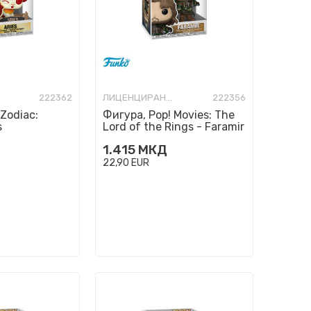
222362
ЛИЦЕНЦИРАНИ ФИГУРИ И СЕТОВИ
222356
 Zodiac:
Фигура, Pop! Movies: The
s
Lord of the Rings - Faramir
1.415
МКД
22,90
EUR