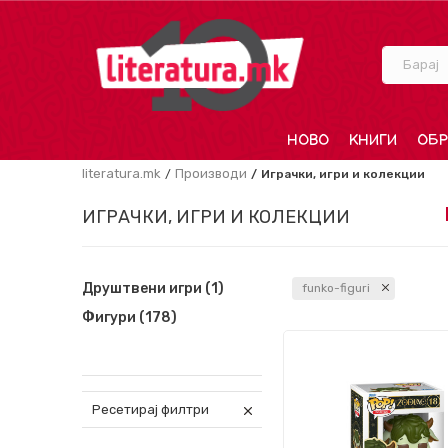
Барај
НОВО
КНИГИ
ОБР
literatura.mk
Производи
Играчки, игри и колекции
ИГРАЧКИ, ИГРИ И КОЛЕКЦИИ
Друштвени игри
(1)
funko-figuri
Фигури
(178)
Ресетирај филтри