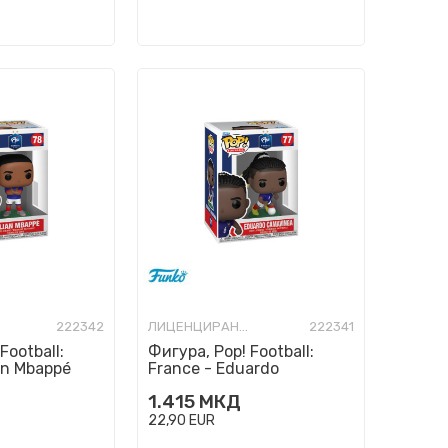
222342
ЛИЦЕНЦИРАНИ ФИГУРИ И СЕТОВИ
222341
Football:
Фигура, Pop! Football:
ian Mbappé
France - Eduardo
Camavinga
1.415
МКД
22,90
EUR