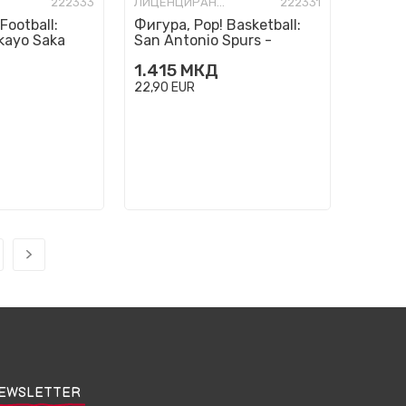
222333
ЛИЦЕНЦИРАНИ ФИГУРИ И СЕТОВИ
222331
Football:
Фигура, Pop! Basketball:
kayo Saka
San Antonio Spurs -
De'Aaron Fox
1.415
МКД
22,90
EUR
EWSLETTER