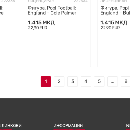
222335
ЛИЦЕНЦИРАНИ ФИГУРИ И СЕТОВИ
222334
ЛИЦЕНЦИРАНИ ФИГУРИ И СЕТОВИ
l:
Фигура, Pop! Football:
Фигура, Pop! 
ce
England - Cole Palmer
England - Bu
1.415
МКД
1.415
МКД
22,90
EUR
22,90
EUR
1
2
3
4
5
...
8
 ЛИНКОВИ
ИНФОРМАЦИИ
N