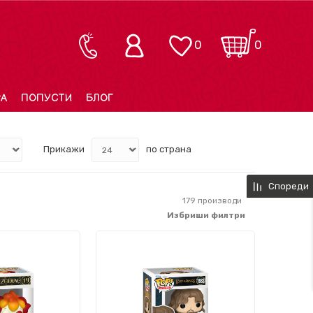
0
0
РА
ПОПУСТИ
БЛОГ
Прикажи
по страна
Спореди
179
производи
Избриши филтри