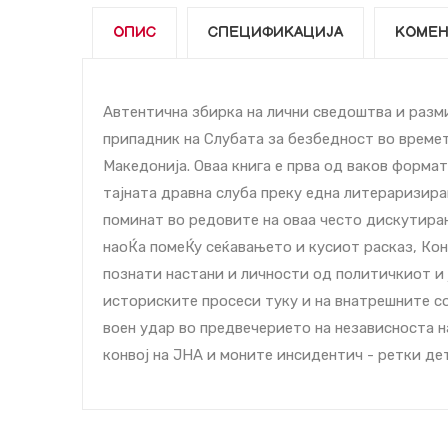
ОПИС
СПЕЦИФИКАЦИЈА
КОМЕН
Автентична збирка на лични сведоштва и разм
припадник на Слубата за безбедност во време
Македонија. Оваа книга е прва од ваков форма
тајната дравна слуба преку една литераризир
поминат во редовите на оваа често дискутиран
наоЌа помеЌу сеќавањето и кусиот расказ, Кон
познати настани и личности од политичкиот и 
историските проcеси туку и на внатрешните сос
воен удар во предвечерието на независноста н
конвој на ЈНА и моните инcидентич - ретки дет