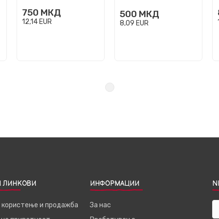
Кале том 1
750
МКД
500
МКД
12,14
EUR
8,09
EUR
 ЛИНКОВИ
ИНФОРМАЦИИ
N
а користење и продажба
За нас