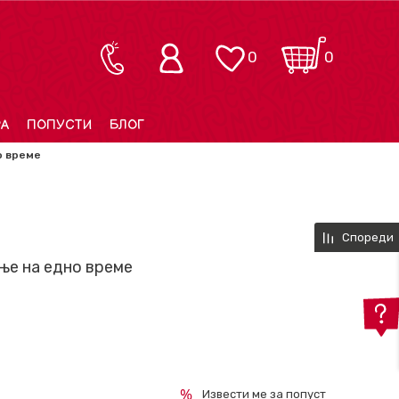
0
0
РА
ПОПУСТИ
БЛОГ
о време
Спореди
ње на едно време
Извести ме за попуст