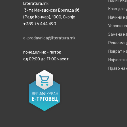
Политика
Literatura.mk
Како да 
3-та Македонска Бригада бб
(Раде Кончар), 1000, Скопје
Начини н
+389 76 444 490
Услови на
Замена на
e-prodavnica@literatura.mk
Рекламац
Поврат н
понеделник - петок
од 09:00 до 17:00 часот
Најчести
Право на