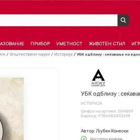
АЗОВАНИЕ
ПРИБОР
УМЕТНОСТ
ЖИВОТЕН СТИЛ
ИГ
иги
Општествени науки
Историја
УБК одблизу : сеќавање на едн
УБК одблизу : сеќава
ИСТОРИЈА
Шифра на артикл:
006889
Баркод:
9786082432618
Автор:
Љубен Конески
Достапно веднаш