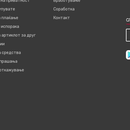
 на приватност
Вработување
купувате
Соработка
а плаќање
Контакт
С
 испорака
 артиклот за друг
ии
а средства
 прашања
 откажување