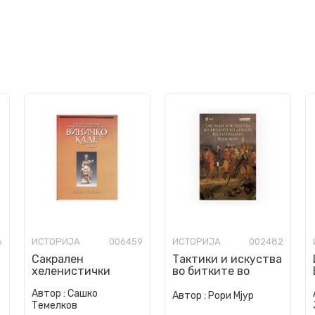
6
ИСТОРИЈА
006459
ИСТОРИЈА
002482
Сакрален
Тактики и искуства
хеленистички
во битките во
архитектурен
добата на
Автор :
Сашко
комплекс на
Наполеон
Автор :
Рори Мјур
Темелков
Бендида : Виничко