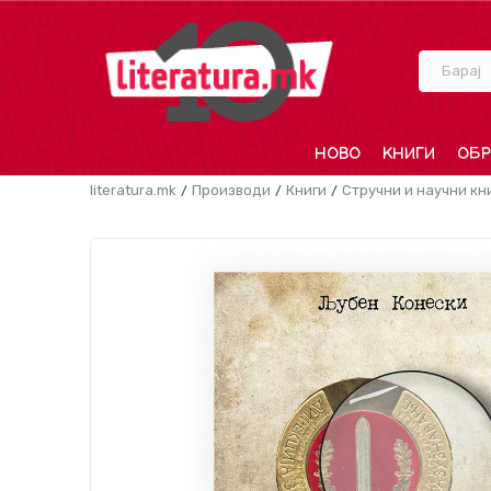
Барај
НОВО
КНИГИ
ОБР
literatura.mk
Производи
Книги
Стручни и научни кн