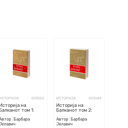
ИСТОРИЈА
001050
ИСТОРИЈА
001049
Историја на
Историја на
Балканот том 1:
Балканот том 2:
Осумнаесетти и
Дваесетти век
Автор :
Барбара
Автор :
Барбара
деветнаесетти век
Јелавич
Јелавич