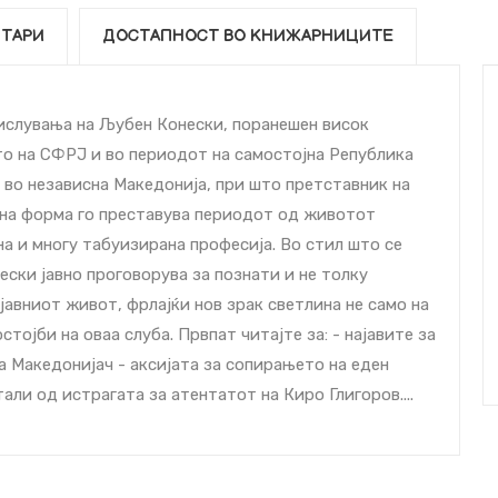
ТАРИ
ДОСТАПНОСТ ВО КНИЖАРНИЦИТЕ
ислувања на Љубен Конески, поранешен висок
то на СФРЈ и во периодот на самостојна Република
т во независна Македонија, при што претставник на
ана форма го преставува периодот од животот
а и многу табуизирана професија. Во стил што се
ески јавно проговорува за познати и не толку
јавниот живот, фрлајќи нов зрак светлина не само на
тојби на оваа слуба. Првпат читајте за: - најавите за
а Македонијач - акcијата за сопирањето на еден
али од истрагата за атентатот на Киро Глигоров....