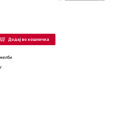
Додај во кошничка
 желби
т