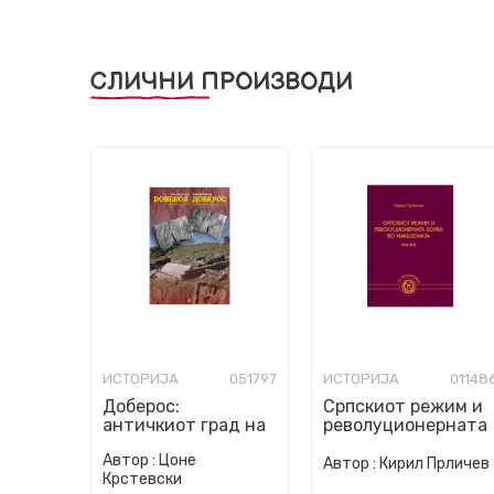
СЛИЧНИ ПРОИЗВОДИ
ИСТОРИЈА
051797
ИСТОРИЈА
01148
Доберос:
Српскиот режим и
античкиот град на
револуционерната
Исар – Марвинци
борба во
Автор :
Цоне
Македонија
Автор :
Кирил Прличев
Крстевски