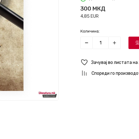
300
МКД
4,85
EUR
Количина:
Зачувај во листата на
Спореди го производо