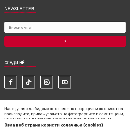
NEWSLETTER
СЛЕДИ НЀ
Настојуваме да бидеме што е можно попрецизни во описот на
производите, прикажувањето на фотографиите и самите цени,
но не можеме да гарантираме дека сите информации се
комплетни и без грешки. Сите артикли прикажани на сајтот се
Оваа веб страна користи колачиња (cookies)
дел од нашата понуда и не се подразбира дека се достапни во