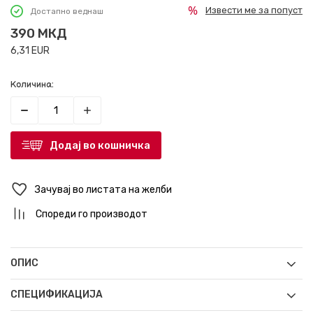
Извести ме за попуст
Достапно веднаш
390
МКД
6,31
EUR
Количина:
Додај во кошничка
Зачувај во листата на желби
Спореди го производот
ОПИС
СПЕЦИФИКАЦИЈА