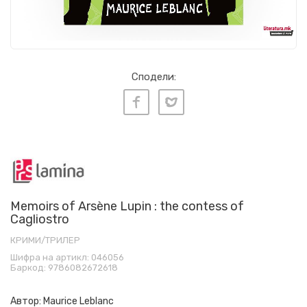
Сподели:
Memoirs of Arsène Lupin : the contess of
Cagliostro
КРИМИ/ТРИЛЕР
Шифра на артикл:
046056
Баркод:
9786082672618
Автор:
Maurice Leblanc