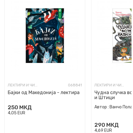
ЛЕКТИРИ И ЧИТАНКИ ЗА ОСНОВНО ОБРАЗОВАНИЕ
068841
ЛЕКТИРИ И ЧИТАНКИ ЗА ОСНОВНО ОБРАЗОВАНИЕ
Бајки од Македонија - лектира
Чудна случка во
и Штици
250
МКД
Автор :
Ванчо Пола
4,05
EUR
290
МКД
4,69
EUR