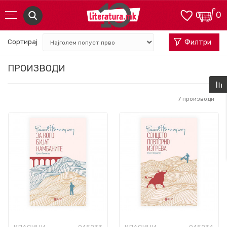
0
0
Сортирај
Филтри
ПРОИЗВОДИ
7
производи