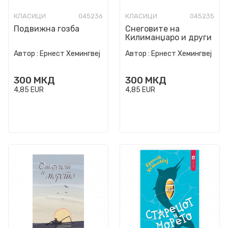
КЛАСИЦИ
045236
КЛАСИЦИ
045235
Подвижна гозба
Снеговите на
Килиманџаро и други
приказни
Автор :
Ернест Хемингвеј
Автор :
Ернест Хемингвеј
300
МКД
300
МКД
4,85
EUR
4,85
EUR