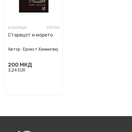
КЛАСИЦИ
013750
Старецот и морето
Автор :
Ернест Хемингвеј
200
МКД
3,24
EUR