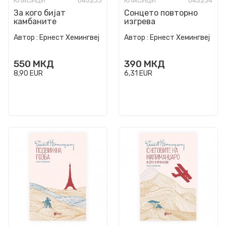
КЛАСИЦИ
045233
КЛАСИЦИ
045234
За кого бијат
Сонцето повторно
камбаните
изгрева
Автор :
Ернест Хемингвеј
Автор :
Ернест Хемингвеј
550
МКД
390
МКД
8,90
EUR
6,31
EUR