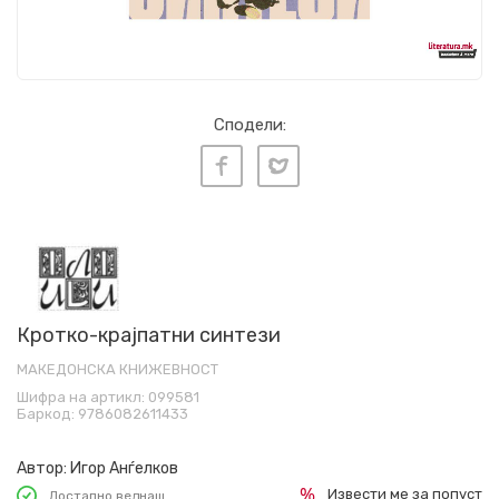
Сподели:
Кротко-крајпатни синтези
МАКЕДОНСКА КНИЖЕВНОСТ
Шифра на артикл:
099581
Баркод:
9786082611433
Автор:
Игор Анѓелков
Извести ме за попуст
Достапно веднаш