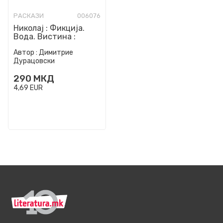
РАСКАЗИ
006076
Николај : Фикција.
Вода. Вистина :
раскази
Автор :
Димитрие
Дурацовски
290
МКД
4,69
EUR