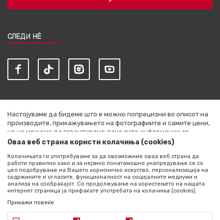
СЛЕДИ НЀ
Настојуваме да бидеме што е можно попрецизни во описот на
производите, прикажувањето на фотографиите и самите цени,
но не можеме да гарантираме дека сите информации се
комплетни и без грешки. Сите артикли прикажани на сајтот се
Оваа веб страна користи колачиња (cookies)
дел од нашата понуда и не се подразбира дека се достапни во
Колачињата ги употребуваме за да овозможиме оваа веб страна да
секој момент. Расположливоста на производите можете да ја
работи правилно како и за нејзино понатамошно унапредување се со
проверите со повик на +389 76 444 490
цел подобрување на Вашето корисничко искуство, персонализација на
содржините и огласите, функционалност на социјалните медиуми и
©2026
literatura.mk
, Изработено од
NB SOFT
. Сите права
анализа на сообраќајот. Со продолжување на користењето на нашата
интернет страница ја прифаќате употребата на колачиња (cookies).
задржани.
Прикажи повеќе