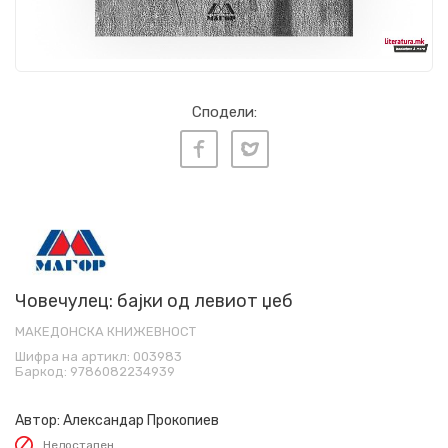
Сподели:
Човечулец: бајки од левиот џеб
МАКЕДОНСКА КНИЖЕВНОСТ
Шифра на артикл:
003983
Баркод:
9786082234939
Автор:
Александар Прокопиев
Недостапен