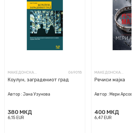
МАКЕДОНСКА КНИЖЕВНОСТ
069018
МАКЕДОНСКА КНИЖЕВНОСТ
Коулун, заградениот град
Речиси мајка
Автор :
Јана Узунова
Автор :
Мери Арсов
380
МКД
400
МКД
6,15
EUR
6,47
EUR