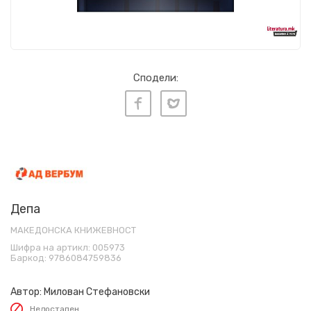
Сподели:
Депа
МАКЕДОНСКА КНИЖЕВНОСТ
Шифра на артикл:
005973
Баркод:
9786084759836
Автор:
Милован Стефановски
Недостапен