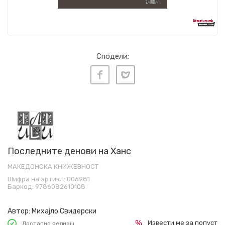
Сподели:
Последните денови на Ханс
МАКЕДОНСКА КНИЖЕВНОСТ
Шифра на артикл:
006981
Баркод:
9786082610108
Автор:
Михајло Свидерски
Извести ме за попуст
Достапно веднаш