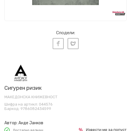
Сподели:
Сигурен ризик
МАКЕДОНСКА КНИЖЕВНОСТ
Шифра на артикл:
044576
Баркод:
9786082434599
Автор:
Анде Јанков
Извести ме за попуст
Достапно веднаш