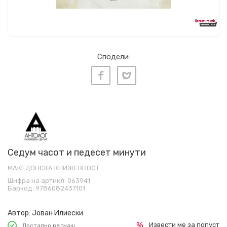
Сподели:
Седум часот и педесет минути
МАКЕДОНСКА КНИЖЕВНОСТ
Шифра на артикл:
063941
Баркод:
9786082437101
Автор:
Јован Илиески
Извести ме за попуст
Достапно веднаш