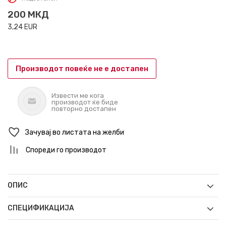
200
МКД
3,24
EUR
Производот повеќе не е достапен
Извести ме кога
производот ќе биде
повторно достапен
Зачувај во листата на желби
Спореди го производот
ОПИС
СПЕЦИФИКАЦИЈА