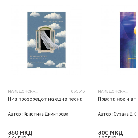
МАКЕДОНСКА ПОЕЗИЈА
065513
МАКЕДОНСКА ПОЕЗИЈА
Низ прозорецот на една песна
Првата ноќ и вт
Автор :
Кристина Димитрова
Автор :
Сузана В. 
350
МКД
300
МКД