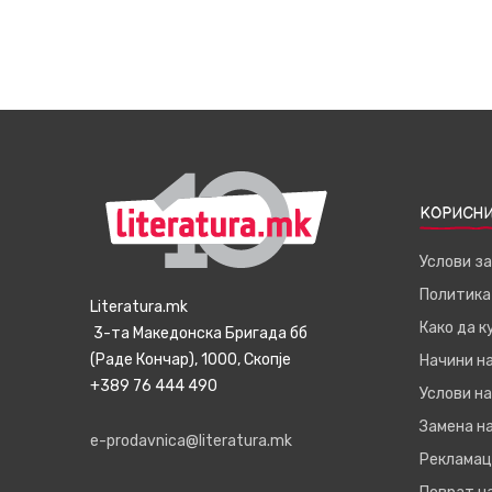
КОРИСНИ
Услови з
Политика
Literatura.mk
Како да 
3-та Македонска Бригада бб
(Раде Кончар), 1000, Скопје
Начини н
+389 76 444 490
Услови на
Замена на
e-prodavnica@literatura.mk
Рекламац