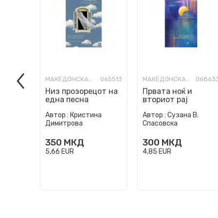
МАКЕДОНСКА ПОЕЗИЈА
065513
МАКЕДОНСКА ПОЕЗИЈА
06863
Низ прозорецот на
Првата ноќ и
една песна
вториот рај
Автор :
Кристина
Автор :
Сузана В.
Димитрова
Спасовска
350
МКД
300
МКД
5,66
EUR
4,85
EUR