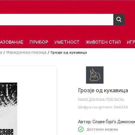
АЗОВАНИЕ
ПРИБОР
УМЕТНОСТ
ЖИВОТЕН СТИЛ
ИГ
а
Македонска поезија
Грозје од кукавица
Грозје од кукавица
МАКЕДОНСКА ПОЕЗИЈА
Шифра на артикл:
064036
Автор:
Славе Ѓорѓо Димоски
Достапно веднаш