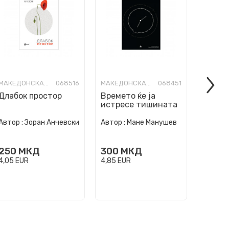
МАКЕДОНСКА ПОЕЗИЈА
068516
МАКЕДОНСКА ПОЕЗИЈА
068451
Длабок простор
Времето ќе ја
Со каф
истресе тишината
Автор :
Автор :
Зоран Анчевски
Автор :
Мане Манушев
Цветан
250
250
МКД
300
МКД
4,05
EU
4,05
EUR
4,85
EUR