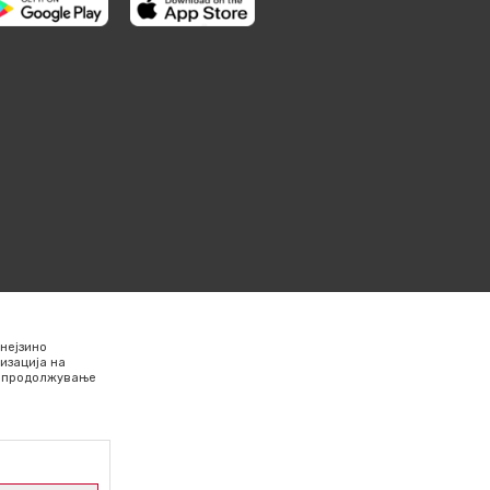
нејзино
изација на
Со продолжување