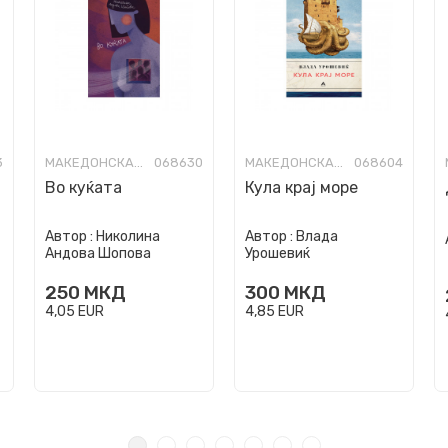
3
МАКЕДОНСКА ПОЕЗИЈА
068630
МАКЕДОНСКА ПОЕЗИЈА
068604
Во куќата
Кула крај море
Автор :
Николина
Автор :
Влада
Андова Шопова
Урошевиќ
250
МКД
300
МКД
4,05
EUR
4,85
EUR