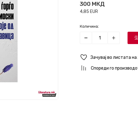
300
МКД
4,85
EUR
Количина:
Зачувај во листата на
Спореди го производо