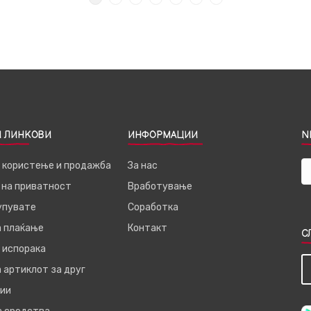
 ЛИНКОВИ
ИНФОРМАЦИИ
N
а користење и продажба
За нас
 на приватност
Вработување
купувате
Соработка
а плаќање
Контакт
С
 испорака
 артиклот за друг
ии