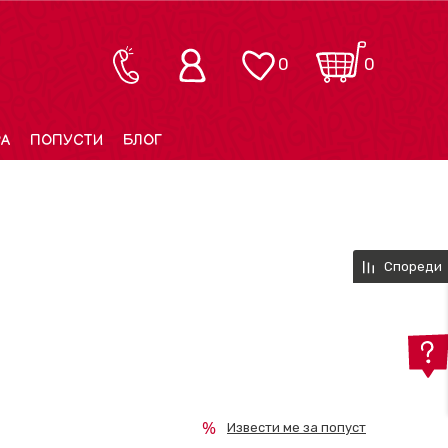
0
0
РА
ПОПУСТИ
БЛОГ
Спореди
Извести ме за попуст