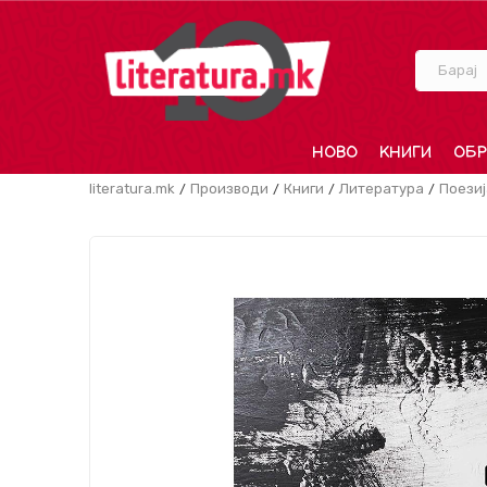
Барај
НОВО
КНИГИ
ОБР
literatura.mk
Производи
Книги
Литература
Поезиј