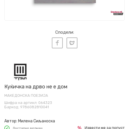
Сподели:
Куќичка на дрво не е дом
МАКЕДОНСКА ПОЕЗИЈА
Шифра на артикл:
064323
Баркод:
9786082810041
Автор:
Милена Сиљаноска
Извести ме за попуст
Достапно веднаш