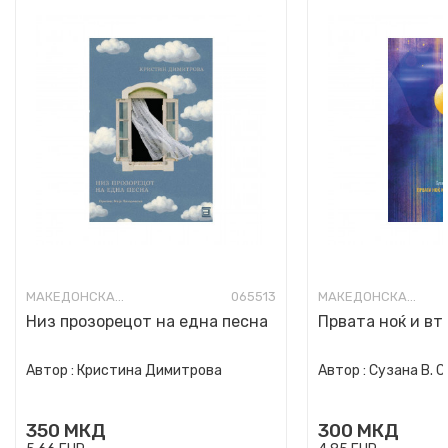
МАКЕДОНСКА ПОЕЗИЈА
065513
МАКЕДОНСКА ПОЕЗИЈА
Низ прозорецот на една песна
Првата ноќ и вт
Автор :
Кристина Димитрова
Автор :
Сузана В. 
350
МКД
300
МКД