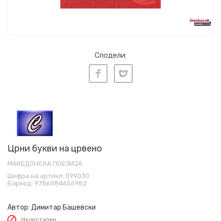
Сподели:
Црни букви на црвено
МАКЕДОНСКА ПОЕЗИЈА
Шифра на артикл:
099030
Баркод:
9786084656982
Автор:
Димитар Башевски
Недостапен