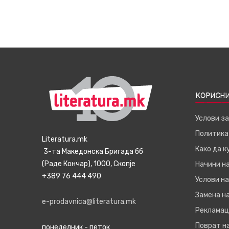
КОРИСНИ
Услови з
Политика
Literatura.mk
Како да 
3-та Македонска Бригада бб
(Раде Кончар), 1000, Скопје
Начини н
+389 76 444 490
Услови на
Замена на
e-prodavnica@literatura.mk
Рекламац
Поврат н
понеделник - петок