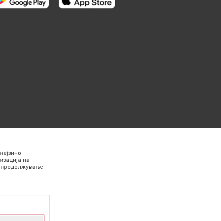
нејзино
изација на
Со продолжување