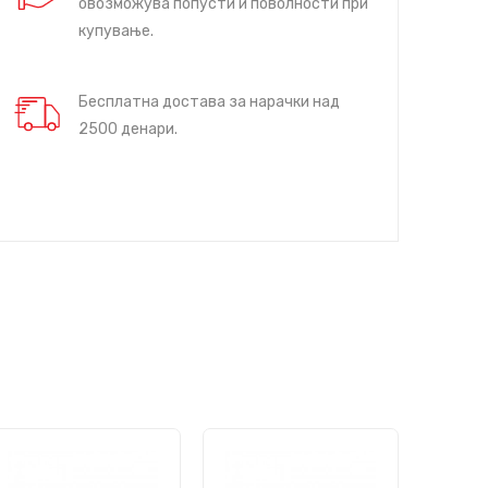
овозможува попусти и поволности при
купување.
Бесплатна достава за нарачки над
2500 денари.