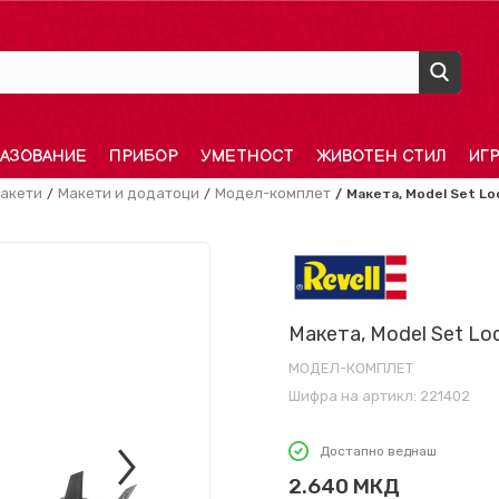
АЗОВАНИЕ
ПРИБОР
УМЕТНОСТ
ЖИВОТЕН СТИЛ
ИГ
акети
Макети и додатоци
Модел-комплет
Макета, Model Set Loc
Макета, Model Set Loc
МОДЕЛ-КОМПЛЕТ
Шифра на артикл:
221402
Достапно веднаш
2.640
МКД