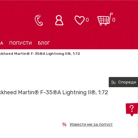
0
0
РА
ПОПУСТИ
БЛОГ
kheed Martin® F-35®A Lightning II®, 1:72
Спореди
kheed Martin® F-35®A Lightning II®, 1:72
Извести ме за попуст