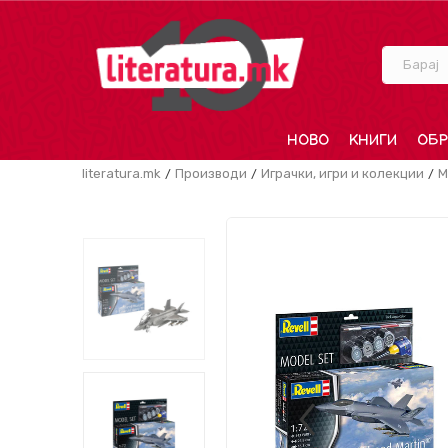
Барај
НОВО
КНИГИ
ОБР
literatura.mk
Производи
Играчки, игри и колекции
М