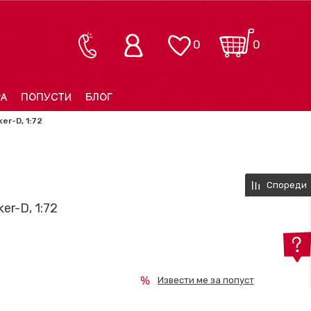
0
0
РА
ПОПУСТИ
БЛОГ
er-D, 1:72
Спореди
er-D, 1:72
Извести ме за попуст