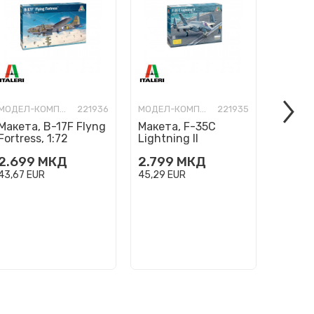
МОДЕЛ-КОМПЛЕТ
221936
МОДЕЛ-КОМПЛЕТ
221935
Макета, B-17F Flyng
Макета, F-35C
Макет
Fortress, 1:72
Lightning II
Lambo
''CATOBAR version'',
Gallard
2.699
МКД
2.799
МКД
2.89
1:72
43,67
EUR
45,29
EUR
46,91
E