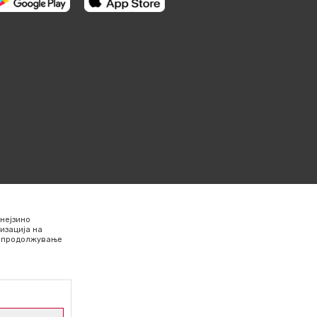
нејзино
изација на
Со продолжување