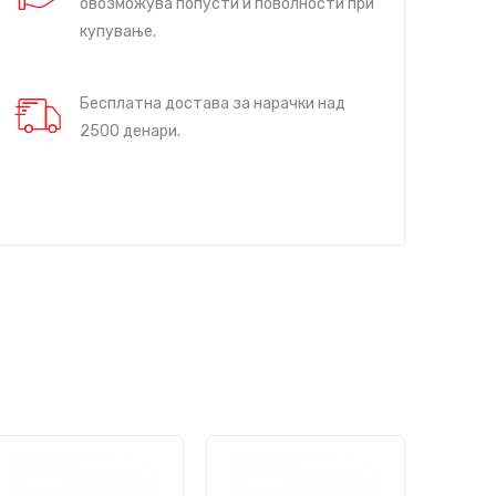
овозможува попусти и поволности при
купување.
Бесплатна достава за нарачки над
2500 денари.