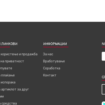
 ЛИНКОВИ
ИНФОРМАЦИИ
N
а користење и продажба
За нас
 на приватност
Вработување
купувате
Соработка
а плаќање
Контакт
С
 испорака
 артиклот за друг
ии
а средства