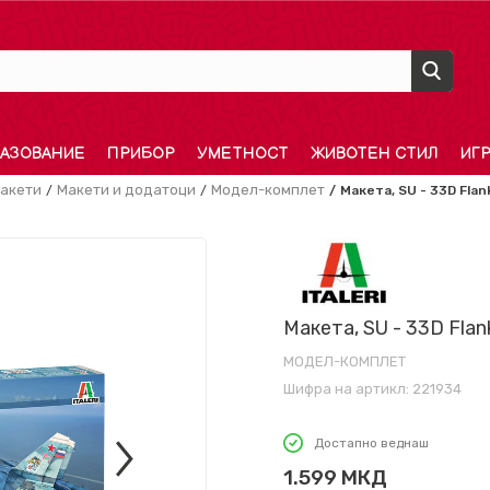
АЗОВАНИЕ
ПРИБОР
УМЕТНОСТ
ЖИВОТЕН СТИЛ
ИГ
акети
Макети и додатоци
Модел-комплет
Макета, SU - 33D Flank
Макета, SU - 33D Flank
МОДЕЛ-КОМПЛЕТ
Шифра на артикл:
221934
Достапно веднаш
1.599
МКД