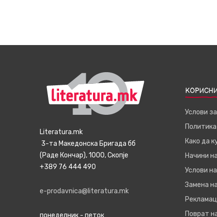
КОРИСНИ
Услови з
Политика
Literatura.mk
Како да 
3-та Македонска Бригада бб
(Раде Кончар), 1000, Скопје
Начини н
+389 76 444 490
Услови на
Замена на
e-prodavnica@literatura.mk
Рекламац
Поврат н
понеделник - петок