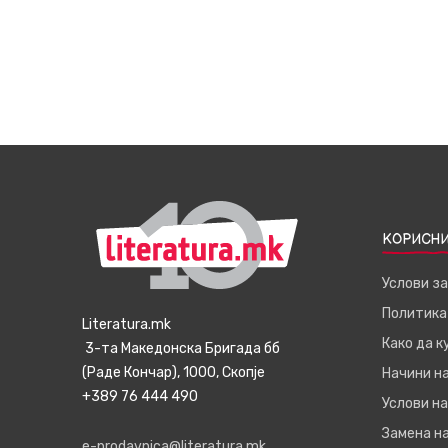
КОРИСНИ
Услови з
Политика
Literatura.mk
Како да 
3-та Македонска Бригада бб
(Раде Кончар), 1000, Скопје
Начини н
+389 76 444 490
Услови на
Замена на
e-prodavnica@literatura.mk