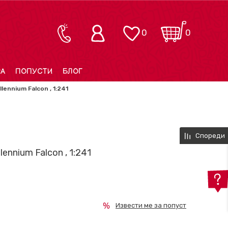
0
0
РА
ПОПУСТИ
БЛОГ
llennium Falcon , 1:241
Спореди
lennium Falcon , 1:241
Извести ме за попуст