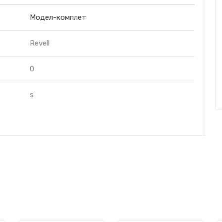
Модел-комплет
Revell
0
s