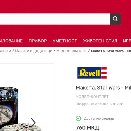
АЗОВАНИЕ
ПРИБОР
УМЕТНОСТ
ЖИВОТЕН СТИЛ
ИГ
акети
Макети и додатоци
Модел-комплет
Макета, Star Wars - Mi
Макета, Star Wars - Mil
МОДЕЛ-КОМПЛЕТ
Шифра на артикл:
210298
Достапно веднаш
760
МКД