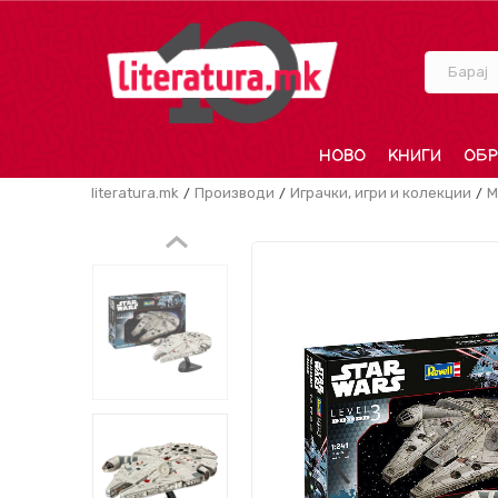
Барај
НОВО
КНИГИ
ОБР
literatura.mk
Производи
Играчки, игри и колекции
М