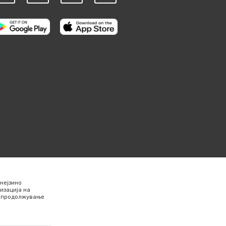
нејзино
изација на
Со продолжување