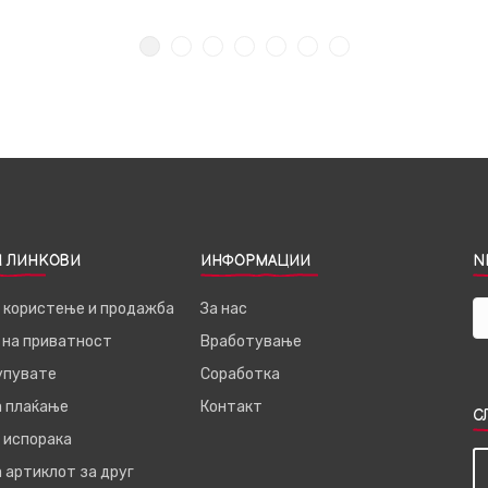
 ЛИНКОВИ
ИНФОРМАЦИИ
N
а користење и продажба
За нас
 на приватност
Вработување
купувате
Соработка
а плаќање
Контакт
С
 испорака
 артиклот за друг