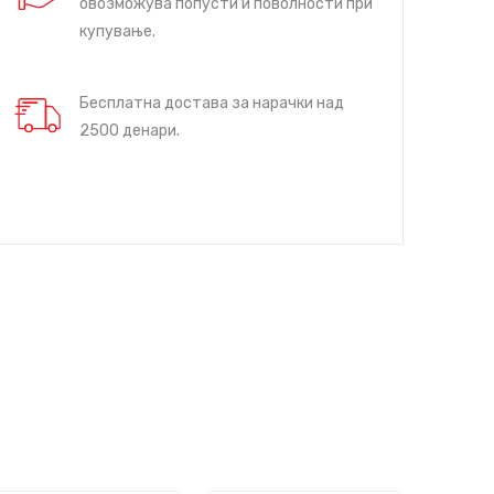
овозможува попусти и поволности при
купување.
Бесплатна достава за нарачки над
2500 денари.