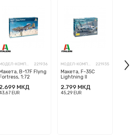
МОДЕЛ-КОМПЛЕТ
221936
МОДЕЛ-КОМПЛЕТ
221935
Макета, B-17F Flyng
Макета, F-35C
Макета
Fortress, 1:72
Lightning II
Flanke
''CATOBAR version'',
2.699
МКД
2.799
МКД
1.599
1:72
43,67
EUR
45,29
EUR
25,87
E