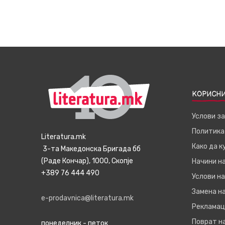
КОРИСНИ
Услови з
Политика
Literatura.mk
Како да 
3-та Македонска Бригада бб
(Раде Кончар), 1000, Скопје
Начини н
+389 76 444 490
Услови на
Замена на
e-prodavnica@literatura.mk
Рекламац
Поврат н
понеделник - петок