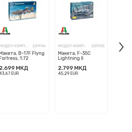
МОДЕЛ-КОМПЛЕТ
221936
МОДЕЛ-КОМПЛЕТ
221935
Макета, B-17F Flyng
Макета, F-35C
Макета
Fortress, 1:72
Lightning II
Flanke
''CATOBAR version'',
2.699
МКД
2.799
МКД
1.599
1:72
43,67
EUR
45,29
EUR
25,87
E