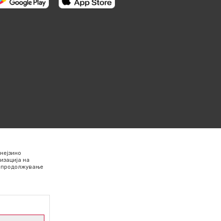
нејзино
изација на
Со продолжување