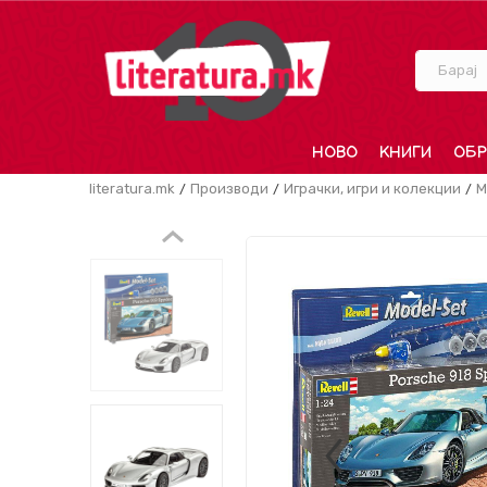
Барај
НОВО
КНИГИ
ОБР
literatura.mk
Производи
Играчки, игри и колекции
М