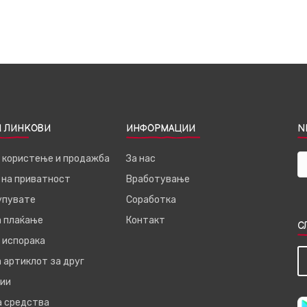
 ЛИНКОВИ
ИНФОРМАЦИИ
N
а користење и продажба
За нас
 на приватност
Вработување
купувате
Соработка
а плаќање
Контакт
С
 испорака
 артиклот за друг
ии
а средства