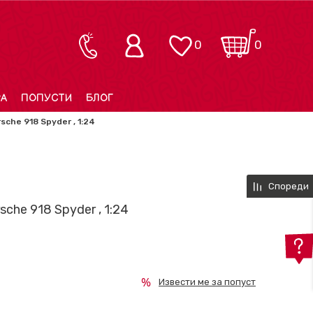
0
0
РА
ПОПУСТИ
БЛОГ
sche 918 Spyder , 1:24
Спореди
sche 918 Spyder , 1:24
Извести ме за попуст