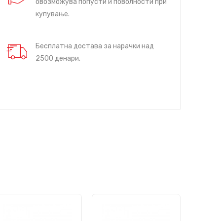
овозможува попусти и поволности при
купување.
Бесплатна достава за нарачки над
2500 денари.