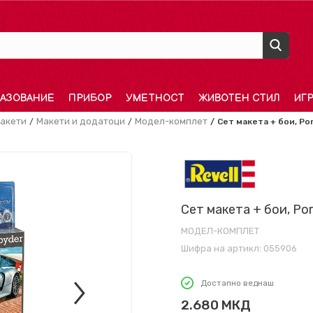
АЗОВАНИЕ
ПРИБОР
УМЕТНОСТ
ЖИВОТЕН СТИЛ
ИГ
акети
Макети и додатоци
Модел-комплет
Сет макета + бои, Por
Сет макета + бои, Por
МОДЕЛ-КОМПЛЕТ
Шифра на артикл:
055906
Достапно веднаш
2.680
МКД