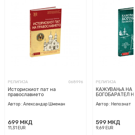
РЕЛИГИЈА
068996
РЕЛИГИЈА
Историскиот пат на
КАЖУВАЊА НА 
православието
БОГОБАРАТЕЛ Н
ДУХОВЕН ОТЕЦ
Автор :
Александар Шмеман
Автор :
Непознат
699
МКД
599
МКД
11,31
EUR
9,69
EUR