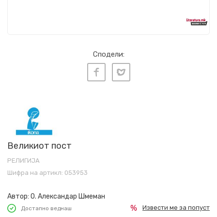
Сподели:
Великиот пост
РЕЛИГИЈА
Шифра на артикл:
053953
Автор:
О. Александар Шмеман
Извести ме за попуст
Достапно веднаш