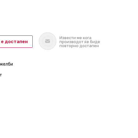
Извести ме кога
 е достапен
производот ќе биде
повторно достапен
 желби
т