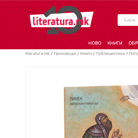
Барај
НОВО
КНИГИ
ОБР
literatura.mk
Производи
Книги
Публицистика
Поп