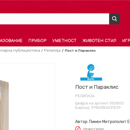
АЗОВАНИЕ
ПРИБОР
УМЕТНОСТ
ЖИВОТЕН СТИЛ
ИГ
уларна публицистика
Религија
Пост и Параклис
Пост и Параклис
РЕЛИГИЈА
Шифра на артикл:
055803
Баркод:
9786086531539
Автор:
Пимен Митрополит Е
Недостапен