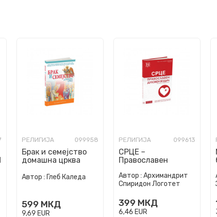
7
РЕЛИГИЈА
099958
РЕЛИГИЈА
099613
Брак и семејство
СРЦЕ –
Л
домашна црква
Православен
духовен водич
Автор :
Архимандрит
Автор :
Глеб Каледа
Спиридон Логотет
399
МКД
599
МКД
6,46
EUR
9,69
EUR