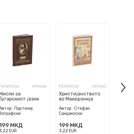
РЕЛИГИЈА
099044
РЕЛИГИЈА
099043
РЕЛИГИ
Мисли за
Христијанството
Евхар
бугарскиот јазик
во Македонија
Автор :
Партениј
Автор :
Стефан
Автор :
Зографски
Санџакоски
Шмема
199
МКД
199
МКД
599
3,22
EUR
3,22
EUR
9,69
EU