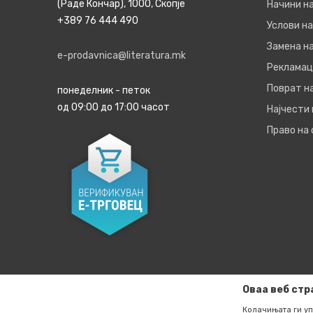
(Раде Кончар), 1000, Скопје
Начини н
+389 76 444 490
Услови на
Замена на
e-prodavnica@literatura.mk
Рекламац
Поврат н
понеделник - петок
од 09:00 до 17:00 часот
Најчести
Право на
Оваа веб стр
Колачињата ги уп