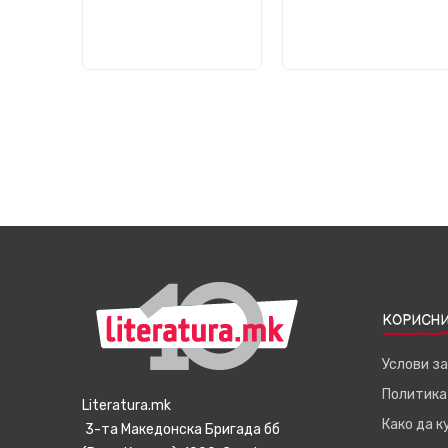
КОРИСНИ
Услови з
Политика
Literatura.mk
Како да 
3-та Македонска Бригада бб