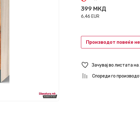
399
МКД
6,46
EUR
Производот повеќе не
Зачувај во листата на
Спореди го производо