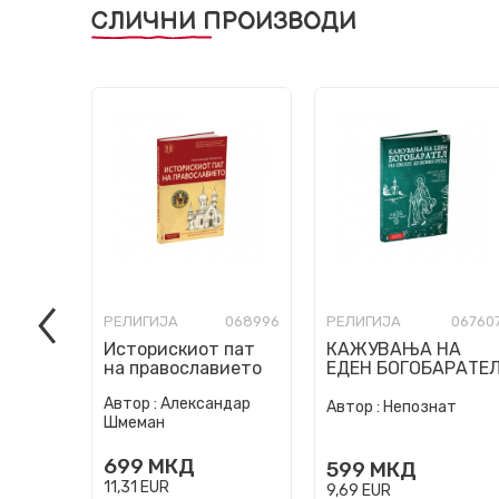
СЛИЧНИ ПРОИЗВОДИ
РЕЛИГИЈА
068996
РЕЛИГИЈА
06760
Историскиот пат
КАЖУВАЊА НА
на православието
ЕДЕН БОГОБАРАТЕ
НА СВОЈОТ
Автор :
Александар
ДУХОВЕН ОТЕЦ
Автор :
Непознат
Шмеман
699
МКД
599
МКД
11,31
EUR
9,69
EUR