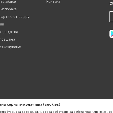
а плаќање
Контакт
С
 испорака
 артиклот за друг
ии
а средства
 прашања
 откажување
ана користи колачиња (cookies)
отребуваме за да овозможиме оваа веб страна да работи правилно како и за 