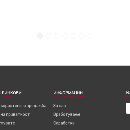
 ЛИНКОВИ
ИНФОРМАЦИИ
N
а користење и продажба
За нас
 на приватност
Вработување
купувате
Соработка