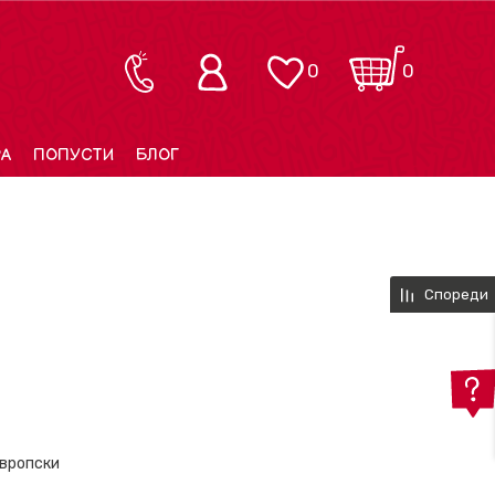
0
0
РА
ПОПУСТИ
БЛОГ
Спореди
вропски