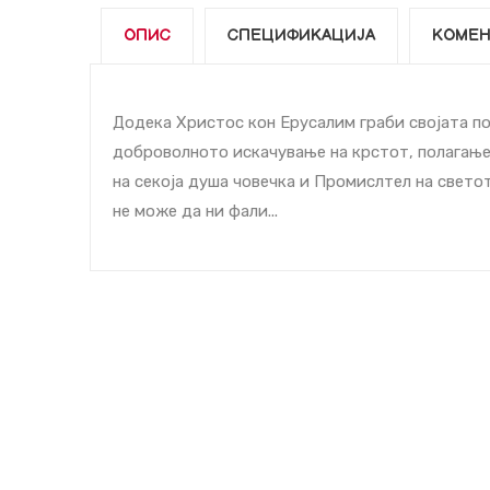
ОПИС
СПЕЦИФИКАЦИЈА
КОМЕН
Додека Христос кон Ерусалим граби својата по
доброволното искачување на крстот, полагање
на секоја душа човечка и Промислтел на светот
не може да ни фали...