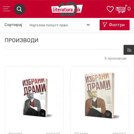
0
0
Сортирај
Филтри
ПРОИЗВОДИ
5
производи