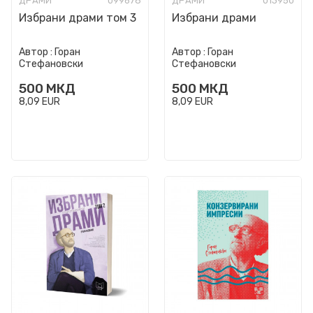
ДРАМИ
099678
ДРАМИ
013950
Избрани драми том 3
Избрани драми
Автор :
Горан
Автор :
Горан
Стефановски
Стефановски
500
МКД
500
МКД
8,09
EUR
8,09
EUR