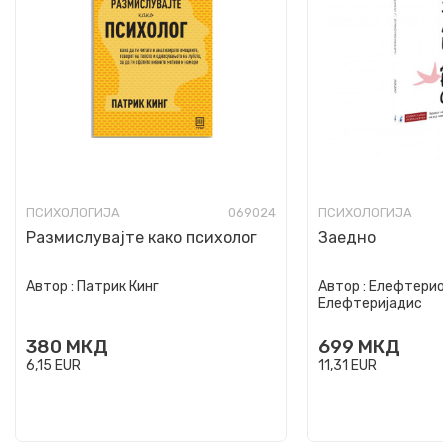
ПСИХОЛОГИЈА
069024
ПСИХОЛОГИЈА
Размислувајте како психолог
Заедно
Автор :
Патрик Кинг
Автор :
Елефтериос
Елефтеријадис
380
МКД
699
МКД
6,15
EUR
11,31
EUR