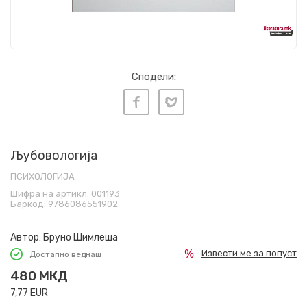
Сподели:
Љубовологија
ПСИХОЛОГИЈА
Шифра на артикл:
001193
Баркод:
9786086551902
Автор:
Бруно Шимлеша
Извести ме за попуст
Достапно веднаш
480
МКД
7,77
EUR