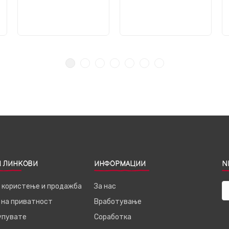
 ЛИНКОВИ
ИНФОРМАЦИИ
N
а користење и продажба
За нас
 на приватност
Вработување
купувате
Соработка