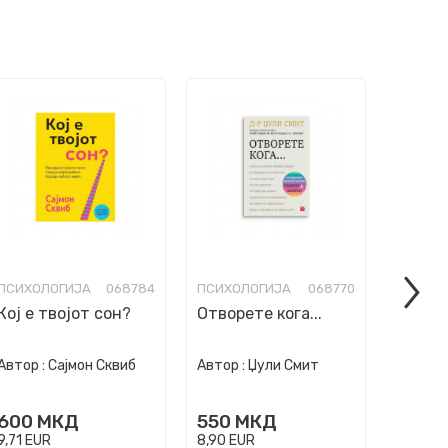
ПСИХОЛОГИЈА
068784
ПСИХОЛОГИЈА
068770
ПСИХО
Кој е твојот сон?
Отворете кога...
Храбр
биде 
Автор :
Автор :
Сајмон Сквиб
Автор :
Џули Смит
Кишими
450
600
МКД
550
МКД
7,28
EU
9,71
EUR
8,90
EUR