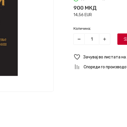
900
МКД
14,56
EUR
Количина:
Зачувај во листата на
Спореди го производо