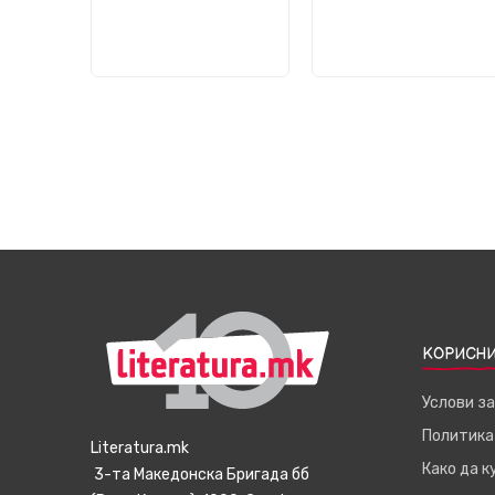
КОРИСНИ
Услови з
Политика
Literatura.mk
Како да 
3-та Македонска Бригада бб