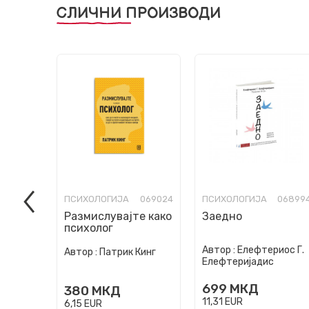
СЛИЧНИ ПРОИЗВОДИ
ПСИХОЛОГИЈА
069024
ПСИХОЛОГИЈА
06899
Размислувајте како
Заедно
психолог
Автор :
Елефтериос Г.
Автор :
Патрик Кинг
Елефтеријадис
699
МКД
380
МКД
11,31
EUR
6,15
EUR