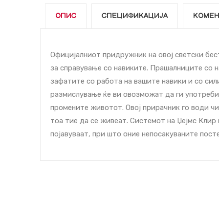
ОПИС
СПЕЦИФИКАЦИЈА
КОМЕН
Официјалниот придружник на овој светски бес
за справување со навиките. Прашалниците со н
зафатите со работа на вашите навики и со сил
размислување ќе ви овозможат да ги употреби
промените животот. Овој прирачник го води ч
тоа тие да се живеат. Системот на Џејмс Клир
појавуваат, при што оние непосакуваните посте