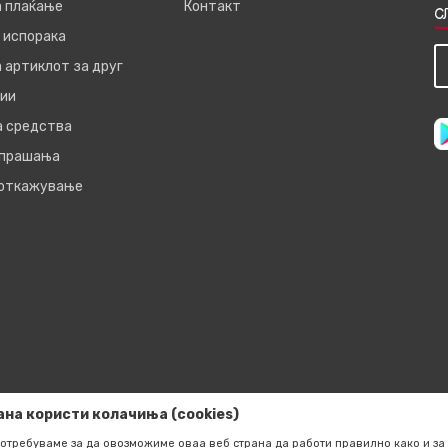
а плаќање
Контакт
С
 испорака
 артиклот за друг
ии
а средства
 прашања
 откажување
ана користи колачиња (cookies)
отребуваме за да овозможиме оваа веб страна да работи правилно како и за 