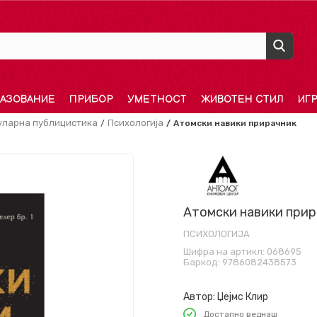
АЗОВАНИЕ
ПРИБОР
УМЕТНОСТ
ЖИВОТЕН СТИЛ
ИГ
уларна публицистика
Психологија
Атомски навики прирачник
Атомски навики прир
ПСИХОЛОГИЈА
Шифра на артикл:
068695
Баркод:
9786082438573
Автор:
Џејмс Клир
Достапно веднаш