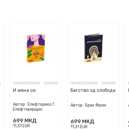
4
ПСИХОЛОГИЈА
068990
ПСИХОЛОГИЈА
068989
И жена си
Бегство од слобода
Автор :
Елефтериос Г.
Автор :
Ерих Фром
Елефтеријадис
699
МКД
699
МКД
11,31
EUR
11,31
EUR