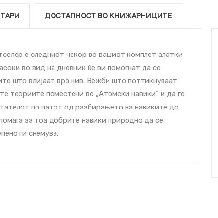
ТАРИ
ДОСТАПНОСТ ВО КНИЖАРНИЦИТЕ
тселер е следниот чекор во вашиот комплет алатки
асоки во вид на дневник ќе ви помогнат да се
ите што влијаат врз нив. Вежби што поттикнуваат
те теориите поместени во „Атомски навики“ и да го
итателот по патот од разбирањето на навиките до
 помага за тоа добрите навики природно да се
пено ги снемува.