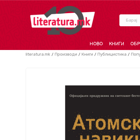
Барај
НОВО
КНИГИ
ОБР
literatura.mk
Производи
Книги
Публицистика
Поп