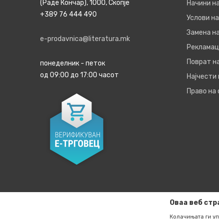
(Раде Кончар), 1000, Скопје
Начини н
+389 76 444 490
Услови на
Замена на
e-prodavnica@literatura.mk
Рекламац
Поврат н
понеделник - петок
од 09:00 до 17:00 часот
Најчести
Право на
Оваа веб стр
Колачињата ги уп