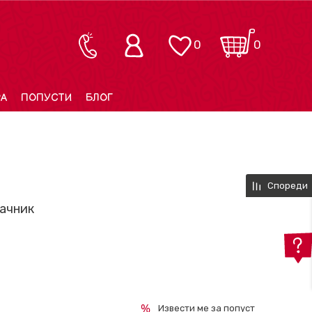
0
0
РА
ПОПУСТИ
БЛОГ
Спореди
ачник
Извести ме за попуст