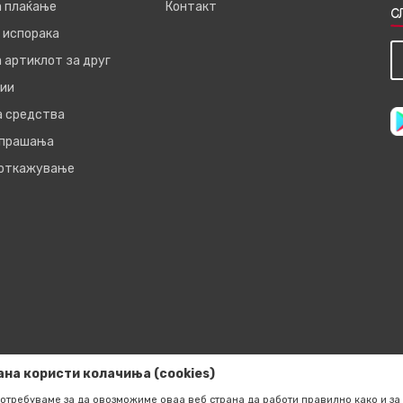
а плаќање
Контакт
С
 испорака
 артиклот за друг
ии
а средства
 прашања
 откажување
ана користи колачиња (cookies)
отребуваме за да овозможиме оваа веб страна да работи правилно како и за 