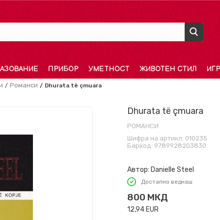
АЗОВАНИЕ
ПРИБОР
УМЕТНОСТ
ЖИВОТЕН СТИЛ
ИГ
и
Романси
Dhurata të çmuara
Dhurata të çmuara
РОМАНСИ
Шифра на артикл:
010235
Баркод:
9789928203830
Автор:
Danielle Steel
Достапно веднаш
800
МКД
12,94
EUR