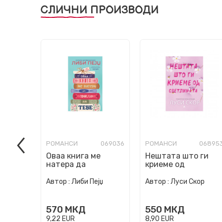
СЛИЧНИ ПРОИЗВОДИ
РОМАНСИ
069036
РОМАНСИ
06895
Оваа книга ме
Нештата што ги
натера да
криеме од
помислам на тебе
светлината
Автор :
Либи Пејџ
Автор :
Луси Скор
570
МКД
550
МКД
9,22
EUR
8,90
EUR