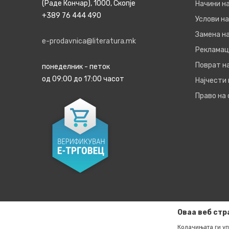
(Раде Кончар), 1000, Скопје
Начини н
+389 76 444 490
Услови на
Замена на
e-prodavnica@literatura.mk
Рекламац
Поврат н
понеделник - петок
од 09:00 до 17:00 часот
Најчести
Право на
Оваа веб стр
Колачињата ги уп