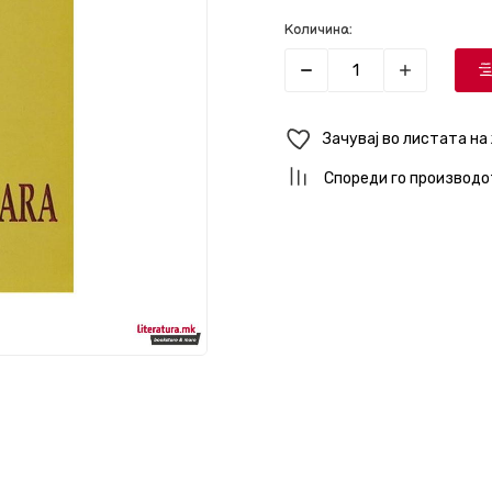
Количина:
Зачувај во листата на
Спореди го производо