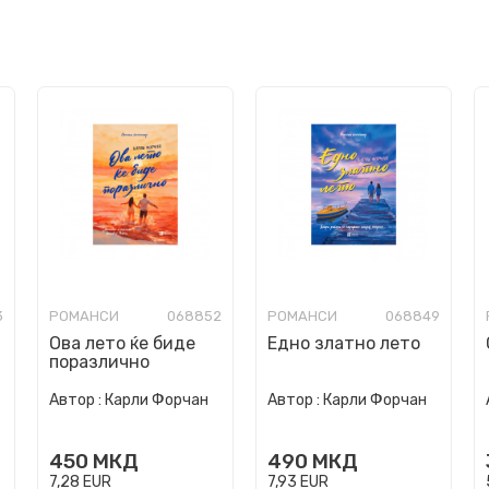
3
РОМАНСИ
068852
РОМАНСИ
068849
Ова лето ќе биде
Едно златно лето
поразлично
Автор :
Карли Форчан
Автор :
Карли Форчан
450
МКД
490
МКД
7,28
EUR
7,93
EUR