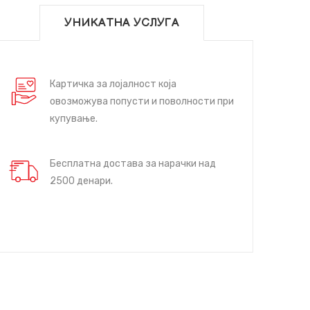
УНИКАТНА УСЛУГА
Картичка за лојалност која
овозможува попусти и поволности при
купување.
Бесплатна достава за нарачки над
2500 денари.