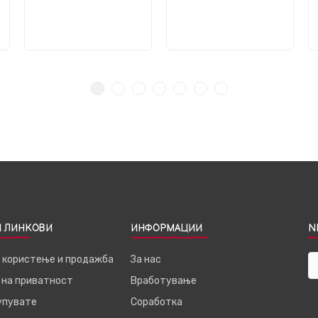
 ЛИНКОВИ
ИНФОРМАЦИИ
N
а користење и продажба
За нас
 на приватност
Вработување
купувате
Соработка