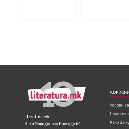
КОРИСНИ
Услови з
Политика
Literatura.mk
Како да 
3-та Македонска Бригада бб