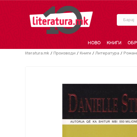
Барај
НОВО
КНИГИ
ОБР
literatura.mk
Производи
Книги
Литература
Роман