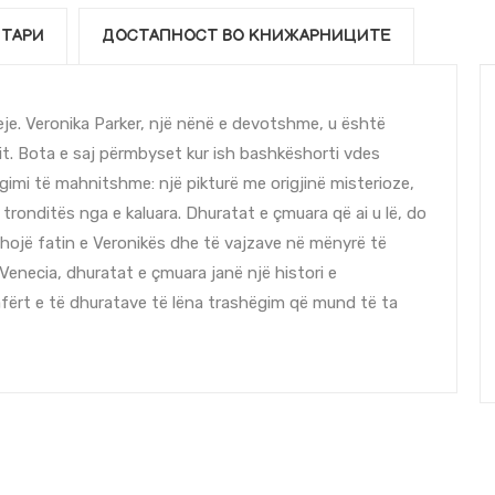
ТАРИ
ДОСТАПНОСТ ВО КНИЖАРНИЦИТЕ
jeje. Veronika Parker, një nënë e devotshme, u është
cit. Bota e saj përmbyset kur ish bashkëshorti vdes
ëgimi të mahnitshme: një pikturë me origjinë misterioze,
m tronditës nga e kaluara. Dhuratat e çmuara që ai u lë, do
shojë fatin e Veronikës dhe të vajzave në mënyrë të
Venecia, dhuratat e çmuara janë një histori e
afërt e të dhuratave të lëna trashëgim që mund të ta