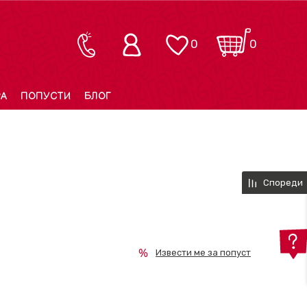
0
0
РА
ПОПУСТИ
БЛОГ
Спореди
Извести ме за попуст