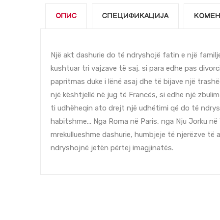
ОПИС
СПЕЦИФИКАЦИЈА
КОМЕН
Një akt dashurie do të ndryshojë fatin e një famil
kushtuar tri vajzave të saj, si para edhe pas divor
papritmas duke i lënë asaj dhe të bijave një trash
një kështjellë në jug të Francës, si edhe një zbuli
ti udhëheqin ato drejt një udhëtimi që do të ndry
habitshme... Nga Roma në Paris, nga Nju Jorku në 
mrekullueshme dashurie, humbjeje të njerëzve të 
ndryshojnë jetën përtej imagjinatës.