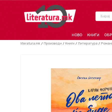
Барај
НОВО
КНИГИ
ОБР
literatura.mk
Производи
Книги
Литература
Роман