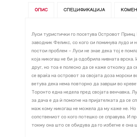
ОПИС
СПЕЦИФИКАЦИЈА
КОМЕН
Луси туристички го посетува Островот Принц 
заводник Феликс, со кого си поминува лудо и н
постои проблем – Луси не знае дека тој е помл
која никогаш не би ја одобрила нивната врска.
друг, но тоа е полесно да се каже отколку да с
се враќа на островот за својата доза морски в
ветува дека нема повторно да заврши во креве
Торонто една недела пред својата венчавка, Лу
за дача е да ѝ помогне на пријателката да се 
маж кому никогаш не можела да му каже не. Но 
сопствениот со кого потешко се справува. И п
токму она што се обидува да го избегне е она 