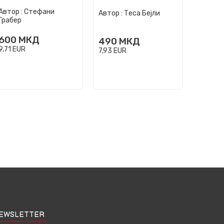
Автор :
Стефани
Автор :
Теса Бејли
Автор :
Грабер
600
МКД
490
МКД
520
9,71
EUR
7,93
EUR
8,41
EU
EWSLETTER