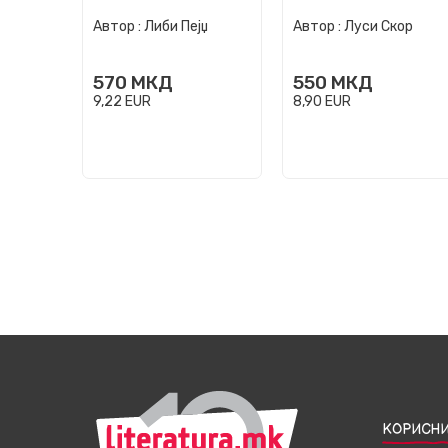
помислам на тебе
светлината
Автор :
Либи Пејџ
Автор :
Луси Скор
570
МКД
550
МКД
9,22
EUR
8,90
EUR
КОРИСНИ