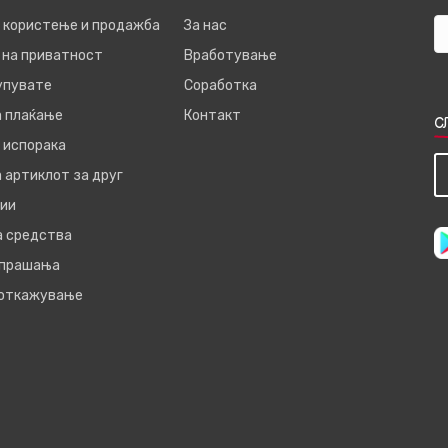
а користење и продажба
За нас
 на приватност
Вработување
купувате
Соработка
а плаќање
Контакт
С
 испорака
 артиклот за друг
ии
а средства
 прашања
 откажување