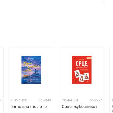
3
РОМАНСИ
068849
РОМАНСИ
065537
Едно златно лето
Срце, љубовникот