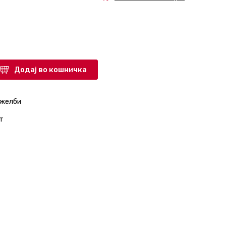
Додај во кошничка
 желби
т