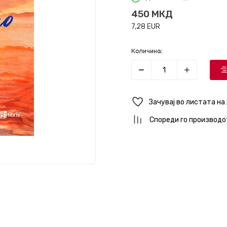
450
МКД
7,28
EUR
Количина:
Зачувај во листата на
Спореди го производо