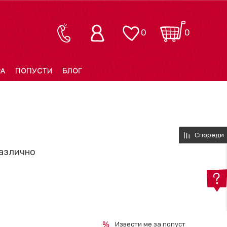
0
0
РА
ПОПУСТИ
БЛОГ
Спореди
различно
Извести ме за попуст