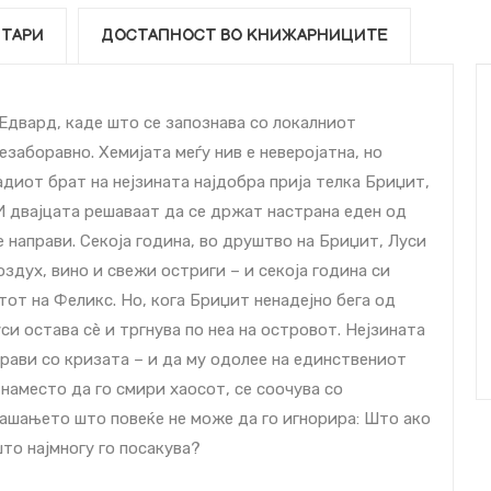
ТАРИ
ДОСТАПНОСТ ВО КНИЖАРНИЦИТЕ
Едвард, каде што се запознава со локалниот
езаборавно. Хемијата меѓу нив е неверојатна, но
адиот брат на нејзината најдобра прија телка Бриџит,
 И двајцата решаваат да се држат настрана еден од
е направи. Секоја година, во друштво на Бриџит, Луси
оздух, вино и свежи остриги – и секоја година си
тот на Феликс. Но, кога Бриџит ненадејно бега од
си остава сѐ и тргнува по неа на островот. Нејзината
справи со кризата – и да му одолее на единствениот
наместо да го смири хаосот, се соочува со
рашањето што повеќе не може да го игнорира: Што ако
што најмногу го посакува?