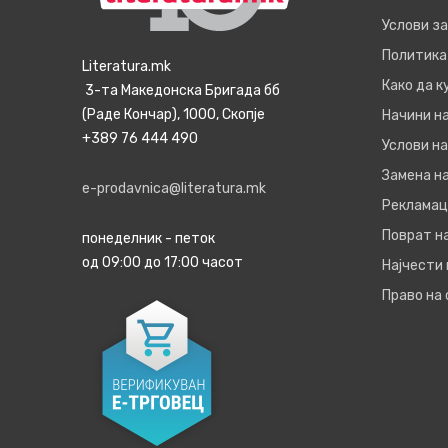
Услови з
Политика
Literatura.mk
Како да 
3-та Македонска Бригада бб
(Раде Кончар), 1000, Скопје
Начини н
+389 76 444 490
Услови на
Замена на
e-prodavnica@literatura.mk
Рекламац
Поврат н
понеделник - петок
од 09:00 до 17:00 часот
Најчести
Право на