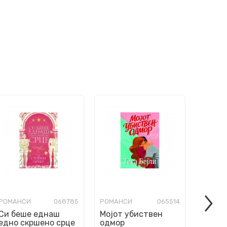
РОМАНСИ
068785
РОМАНСИ
065514
РОМАН
Си беше еднаш
Мојот убиствен
Додек
едно скршено срце
одмор
не`ра