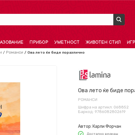
АЗОВАНИЕ
ПРИБОР
УМЕТНОСТ
ЖИВОТЕН СТИЛ
ИГ
и
Романси
Ова лето ќе биде поразлично
Ова лето ќе биде по
РОМАНСИ
Шифра на артикл:
068852
Баркод:
9786082802619
Автор:
Карли Форчан
Достапно веднаш